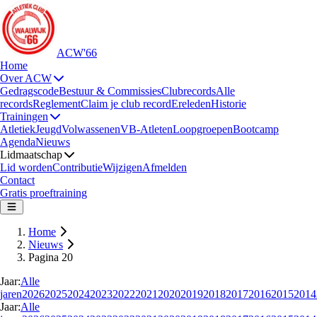
ACW'66
Home
Over ACW
Gedragscode
Bestuur & Commissies
Clubrecords
Alle
records
Reglement
Claim je club record
Ereleden
Historie
Trainingen
Atletiek
Jeugd
Volwassenen
VB-Atleten
Loopgroepen
Bootcamp
Agenda
Nieuws
Lidmaatschap
Lid worden
Contributie
Wijzigen
Afmelden
Contact
Gratis proeftraining
Home
Nieuws
Pagina 20
Jaar:
Alle
jaren
2026
2025
2024
2023
2022
2021
2020
2019
2018
2017
2016
2015
2014
Jaar:
Alle