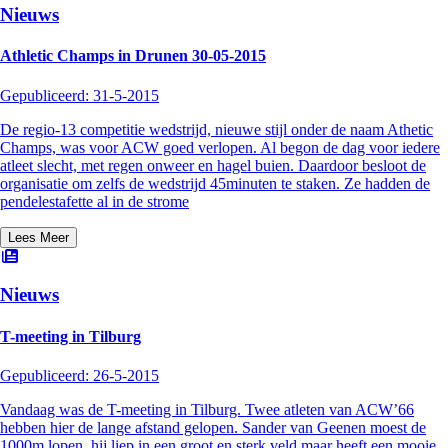
Nieuws
Athletic Champs in Drunen 30-05-2015
Gepubliceerd:
31-5-2015
De regio-13 competitie wedstrijd, nieuwe stijl onder de naam Athetic
Champs, was voor ACW goed verlopen. Al begon de dag voor iedere
atleet slecht, met regen onweer en hagel buien. Daardoor besloot de
organisatie om zelfs de wedstrijd 45minuten te staken. Ze hadden de
pendelestafette al in de strome
Lees Meer
Nieuws
T-meeting in Tilburg
Gepubliceerd:
26-5-2015
Vandaag was de T-meeting in Tilburg. Twee atleten van ACW’66
hebben hier de lange afstand gelopen. Sander van Geenen moest de
1000m lopen, hij liep in een groot en sterk veld maar heeft een mooie