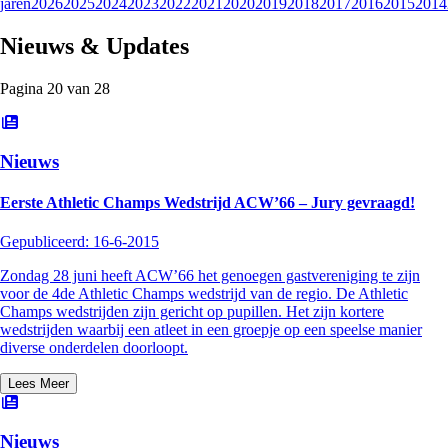
jaren
2026
2025
2024
2023
2022
2021
2020
2019
2018
2017
2016
2015
2014
Nieuws & Updates
Pagina
20
van
28
Nieuws
Eerste Athletic Champs Wedstrijd ACW’66 – Jury gevraagd!
Gepubliceerd:
16-6-2015
Zondag 28 juni heeft ACW’66 het genoegen gastvereniging te zijn
voor de 4de Athletic Champs wedstrijd van de regio. De Athletic
Champs wedstrijden zijn gericht op pupillen. Het zijn kortere
wedstrijden waarbij een atleet in een groepje op een speelse manier
diverse onderdelen doorloopt.
Lees Meer
Nieuws