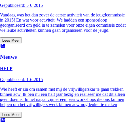
Gepubliceerd:
5-6-2015
Vandaag was het dan zover de eerste activiteit van de jeugdcommissie
in 2015! En wat voor activiteit. We hadden een sponsorloop
georganiseerd om geld in te zamelen voor onze eigen commissie zodat
we leuke activiteiten kunnen gaan organiseren voor de jeugd.
Lees Meer
Nieuws
HELP
Gepubliceerd:
1-6-2015
Wie heeft er zin om samen met mij de vrijwilligerskar te gaan trekken
binnen acw. Ik ben nu een half jaar bezig en realiseer me dat dit alleen
geen doen is. In het najaar zijn er een paar workshops die ons kunnen
helpen om het vrijwilligers werk binnen acw nog leuker te maken
Lees Meer