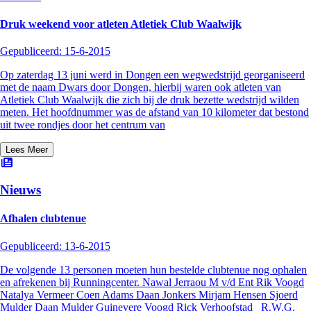
Druk weekend voor atleten Atletiek Club Waalwijk
Gepubliceerd:
15-6-2015
Op zaterdag 13 juni werd in Dongen een wegwedstrijd georganiseerd
met de naam Dwars door Dongen, hierbij waren ook atleten van
Atletiek Club Waalwijk die zich bij de druk bezette wedstrijd wilden
meten. Het hoofdnummer was de afstand van 10 kilometer dat bestond
uit twee rondjes door het centrum van
Lees Meer
Nieuws
Afhalen clubtenue
Gepubliceerd:
13-6-2015
De volgende 13 personen moeten hun bestelde clubtenue nog ophalen
en afrekenen bij Runningcenter. Nawal Jerraou M v/d Ent Rik Voogd
Natalya Vermeer Coen Adams Daan Jonkers Mirjam Hensen Sjoerd
Mulder Daan Mulder Guinevere Voogd Rick Verhoofstad R.W.G.