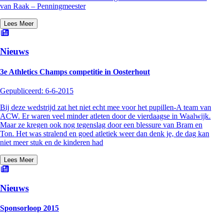
van Raak – Penningmeester
Lees Meer
Nieuws
3e Athletics Champs competitie in Oosterhout
Gepubliceerd:
6-6-2015
Bij deze wedstrijd zat het niet echt mee voor het pupillen-A team van
ACW. Er waren veel minder atleten door de vierdaagse in Waalwijk.
Maar ze kregen ook nog tegenslag door een blessure van Bram en
Ton. Het was stralend en goed atletiek weer dan denk je, de dag kan
niet meer stuk en de kinderen had
Lees Meer
Nieuws
Sponsorloop 2015