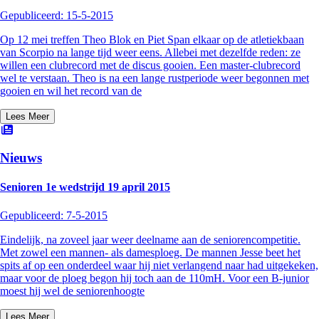
Gepubliceerd:
15-5-2015
Op 12 mei treffen Theo Blok en Piet Span elkaar op de atletiekbaan
van Scorpio na lange tijd weer eens. Allebei met dezelfde reden: ze
willen een clubrecord met de discus gooien. Een master-clubrecord
wel te verstaan. Theo is na een lange rustperiode weer begonnen met
gooien en wil het record van de
Lees Meer
Nieuws
Senioren 1e wedstrijd 19 april 2015
Gepubliceerd:
7-5-2015
Eindelijk, na zoveel jaar weer deelname aan de seniorencompetitie.
Met zowel een mannen- als damesploeg. De mannen Jesse beet het
spits af op een onderdeel waar hij niet verlangend naar had uitgekeken,
maar voor de ploeg begon hij toch aan de 110mH. Voor een B-junior
moest hij wel de seniorenhoogte
Lees Meer