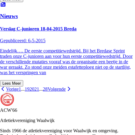
Nieuws
Verslag C-junioren 18-04-2015 Breda
Gepubliceerd:
6-5-2015
Eindelijk…. De eerste competitiewedstrijd. Bij het Bredase Sprint
traden onze C-junioren aan voor hun eerste competitiewedstrijd. Door
de verschillende mutaties vooraf was de organisatie een beetje in de
war geraakt. Zo stond onze meiden estafetteploeg niet op de startlijst,
was het verspringen van
Lees Meer
Vorige
1
...
19
20
21
...
28
Volgende
ACW'66
Atletiekvereniging Waalwijk
Sinds 1966 de atletiekvereniging voor Waalwijk en omgeving.