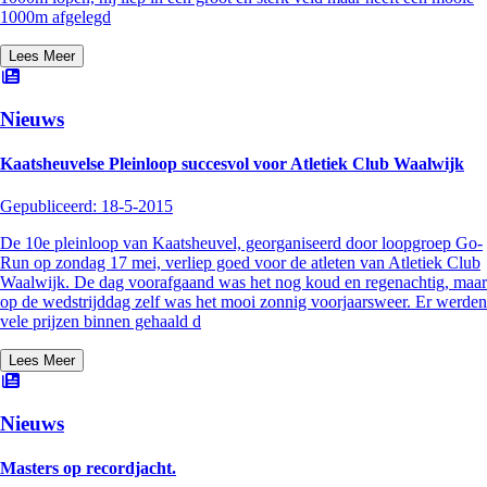
1000m afgelegd
Lees Meer
Nieuws
Kaatsheuvelse Pleinloop succesvol voor Atletiek Club Waalwijk
Gepubliceerd:
18-5-2015
De 10e pleinloop van Kaatsheuvel, georganiseerd door loopgroep Go-
Run op zondag 17 mei, verliep goed voor de atleten van Atletiek Club
Waalwijk. De dag voorafgaand was het nog koud en regenachtig, maar
op de wedstrijddag zelf was het mooi zonnig voorjaarsweer. Er werden
vele prijzen binnen gehaald d
Lees Meer
Nieuws
Masters op recordjacht.