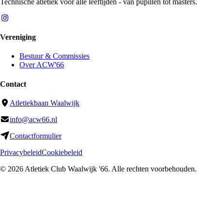
Technische atletiek voor alle leeftijden - van pupillen tot masters.
Vereniging
Bestuur & Commissies
Over ACW'66
Contact
Atletiekbaan Waalwijk
info@acw66.nl
Contactformulier
Privacybeleid
Cookiebeleid
©
2026
Atletiek Club Waalwijk '66
. Alle rechten voorbehouden.