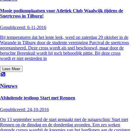
Mooie podiumplaatsen voor Atletiek Club Waalwijk tijdens de
Snertcross in Tilburg!
Gepubliceerd:
6-11-2016
Bij temperaturen dat het lente leek, werd op zaterdag 29 oktober in de
Warande in Tilburg door de studente vereniging Parcival de snertcross
georganiseerd. Deze cross wordt als snel beschouwd, maar door de
beruchte Berenkuil wordt hij toch behoorlijk pittig. Bij deze cross
wordt er niet gestreden in
Lees Meer
Nieuws
Afsluitende testloop Start met Rennen
Gepubliceerd:
24-10-2016
Op 13 september werd de start gemaakt met de najaarsclinic Start met
Rennen op de dinsdag en de donderdag avonden. Een zes weken
durende cursus waarbij de kneepjes van het hardlopen aan de cursisten