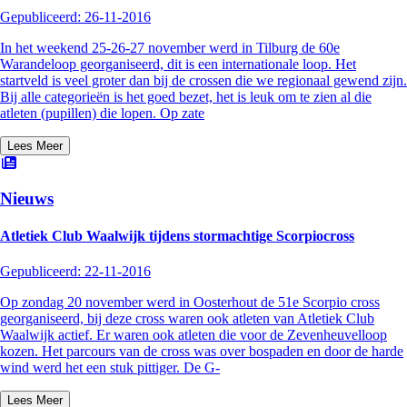
Gepubliceerd:
26-11-2016
In het weekend 25-26-27 november werd in Tilburg de 60e
Warandeloop georganiseerd, dit is een internationale loop. Het
startveld is veel groter dan bij de crossen die we regionaal gewend zijn.
Bij alle categorieën is het goed bezet, het is leuk om te zien al die
atleten (pupillen) die lopen. Op zate
Lees Meer
Nieuws
Atletiek Club Waalwijk tijdens stormachtige Scorpiocross
Gepubliceerd:
22-11-2016
Op zondag 20 november werd in Oosterhout de 51e Scorpio cross
georganiseerd, bij deze cross waren ook atleten van Atletiek Club
Waalwijk actief. Er waren ook atleten die voor de Zevenheuvelloop
kozen. Het parcours van de cross was over bospaden en door de harde
wind werd het een stuk pittiger. De G-
Lees Meer