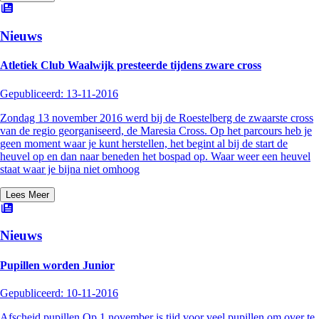
Nieuws
Atletiek Club Waalwijk presteerde tijdens zware cross
Gepubliceerd:
13-11-2016
Zondag 13 november 2016 werd bij de Roestelberg de zwaarste cross
van de regio georganiseerd, de Maresia Cross. Op het parcours heb je
geen moment waar je kunt herstellen, het begint al bij de start de
heuvel op en dan naar beneden het bospad op. Waar weer een heuvel
staat waar je bijna niet omhoog
Lees Meer
Nieuws
Pupillen worden Junior
Gepubliceerd:
10-11-2016
Afscheid pupillen Op 1 november is tijd voor veel pupillen om over te