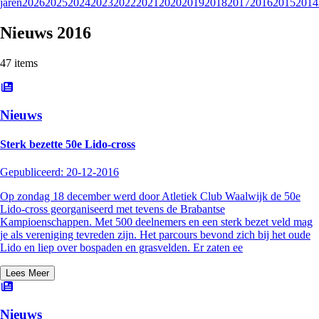
jaren
2026
2025
2024
2023
2022
2021
2020
2019
2018
2017
2016
2015
2014
Nieuws
2016
47
item
s
Nieuws
Sterk bezette 50e Lido-cross
Gepubliceerd:
20-12-2016
Op zondag 18 december werd door Atletiek Club Waalwijk de 50e
Lido-cross georganiseerd met tevens de Brabantse
Kampioenschappen. Met 500 deelnemers en een sterk bezet veld mag
je als vereniging tevreden zijn. Het parcours bevond zich bij het oude
Lido en liep over bospaden en grasvelden. Er zaten ee
Lees Meer
Nieuws