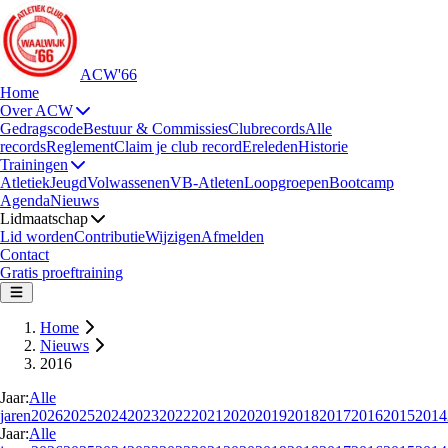
ACW'66
Home
Over ACW
Gedragscode
Bestuur & Commissies
Clubrecords
Alle
records
Reglement
Claim je club record
Ereleden
Historie
Trainingen
Atletiek
Jeugd
Volwassenen
VB-Atleten
Loopgroepen
Bootcamp
Agenda
Nieuws
Lidmaatschap
Lid worden
Contributie
Wijzigen
Afmelden
Contact
Gratis proeftraining
Home
Nieuws
2016
Jaar:
Alle
jaren
2026
2025
2024
2023
2022
2021
2020
2019
2018
2017
2016
2015
2014
Jaar:
Alle