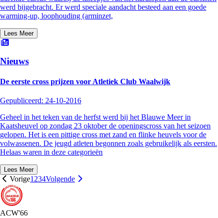
werd bijgebracht. Er werd speciale aandacht besteed aan een goede
warming-up, loophouding (arminzet,
Lees Meer
Nieuws
De eerste cross prijzen voor Atletiek Club Waalwijk
Gepubliceerd:
24-10-2016
Geheel in het teken van de herfst werd bij het Blauwe Meer in
Kaatsheuvel op zondag 23 oktober de openingscross van het seizoen
gelopen. Het is een pittige cross met zand en flinke heuvels voor de
volwassenen. De jeugd atleten begonnen zoals gebruikelijk als eersten.
Helaas waren in deze categorieën
Lees Meer
Vorige
1
2
3
4
Volgende
ACW'66