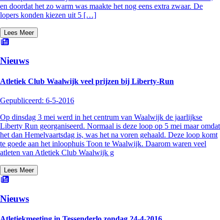
en doordat het zo warm was maakte het nog eens extra zwaar. De
lopers konden kiezen uit 5 […]
Lees Meer
Nieuws
Atletiek Club Waalwijk veel prijzen bij Liberty-Run
Gepubliceerd:
6-5-2016
Op dinsdag 3 mei werd in het centrum van Waalwijk de jaarlijkse
Liberty Run georganiseerd. Normaal is deze loop op 5 mei maar omdat
het dan Hemelvaartsdag is, was het na voren gehaald. Deze loop komt
te goede aan het inloophuis Toon te Waalwijk. Daarom waren veel
atleten van Atletiek Club Waalwijk g
Lees Meer
Nieuws
Atletiekmeeting in Tessenderlo zondag 24-4-2016