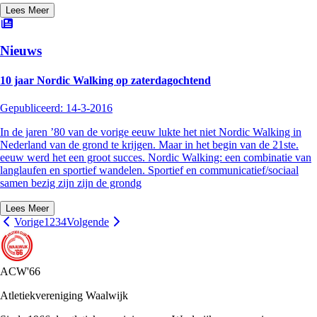
Lees Meer
Nieuws
10 jaar Nordic Walking op zaterdagochtend
Gepubliceerd:
14-3-2016
In de jaren ’80 van de vorige eeuw lukte het niet Nordic Walking in
Nederland van de grond te krijgen. Maar in het begin van de 21ste.
eeuw werd het een groot succes. Nordic Walking: een combinatie van
langlaufen en sportief wandelen. Sportief en communicatief/sociaal
samen bezig zijn zijn de grondg
Lees Meer
Vorige
1
2
3
4
Volgende
ACW'66
Atletiekvereniging Waalwijk