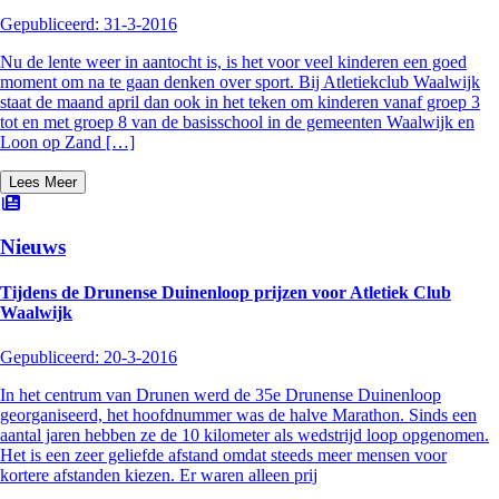
Gepubliceerd:
31-3-2016
Nu de lente weer in aantocht is, is het voor veel kinderen een goed
moment om na te gaan denken over sport. Bij Atletiekclub Waalwijk
staat de maand april dan ook in het teken om kinderen vanaf groep 3
tot en met groep 8 van de basisschool in de gemeenten Waalwijk en
Loon op Zand […]
Lees Meer
Nieuws
Tijdens de Drunense Duinenloop prijzen voor Atletiek Club
Waalwijk
Gepubliceerd:
20-3-2016
In het centrum van Drunen werd de 35e Drunense Duinenloop
georganiseerd, het hoofdnummer was de halve Marathon. Sinds een
aantal jaren hebben ze de 10 kilometer als wedstrijd loop opgenomen.
Het is een zeer geliefde afstand omdat steeds meer mensen voor
kortere afstanden kiezen. Er waren alleen prij