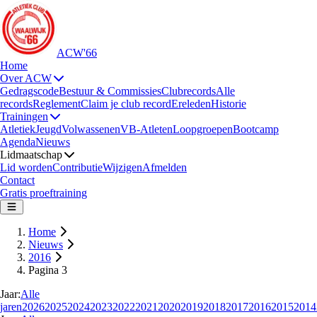
ACW'66
Home
Over ACW
Gedragscode
Bestuur & Commissies
Clubrecords
Alle
records
Reglement
Claim je club record
Ereleden
Historie
Trainingen
Atletiek
Jeugd
Volwassenen
VB-Atleten
Loopgroepen
Bootcamp
Agenda
Nieuws
Lidmaatschap
Lid worden
Contributie
Wijzigen
Afmelden
Contact
Gratis proeftraining
Home
Nieuws
2016
Pagina 3
Jaar:
Alle
jaren
2026
2025
2024
2023
2022
2021
2020
2019
2018
2017
2016
2015
2014