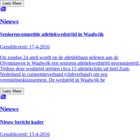
Lees Meer
Nieuws
Seniorencompetitie atletiekwedstrijd in Waalwijk
Gepubliceerd:
17-4-2016
Op zondag 24 april wordt op de atletiekbaan gelegen aan de
Olympiaweg te Waalwijk een senioren atletiekwedstrijd georganiseerd.
Tijdens deze wedstrijd strijden circa 15 atletiekclubs uit heel Zuid-
Nederland in competitieverband (clubverband) om een
verenigingsklasssement. De wedstrijd in Waalwijk be
Lees Meer
Nieuws
Nieuw bericht kader
Gepubliceerd:
15-4-2016