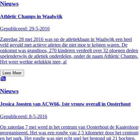
Nieuws
Athletic Champs in Waalwijk
Gepubliceerd:
29-5-2016
Zaterdag 28 mei 2016 was op de atletiekbaan in Waalwijk een heel
veld gevuld met actieve atleten die niet moe te krijgen waren. De
opkomst was grandioos, 270 kinderen verdeelt over 32 ploegen deden
spelenderwijs de atletiek onderdelen, onder de naam Athletic Champs.
Het weer werkte gelukkig mee, al
Lees Meer
Nieuws
Jessica Joosten van ACW66, 1ste vrouw overall in Oosterhout
Gepubliceerd:
8-5-2016
Op zaterdag 7 mei werd in het centrum van Oosterhout de Kaaienloop
georganiseerd. Het was een rondje van 2,5 kilometer door het centrum
en het park. Het rondje was niet echt snel het bestond uit 21 bochten,