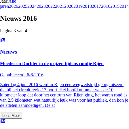
Jaar:
Alle
jaren
2026
2025
2024
2023
2022
2021
2020
2019
2018
2017
2016
2015
2014
Nieuws
2016
Pagina
3
van
4
Nieuws
Moeder en Dochter in de prijzen tijdens rondje Rijen
Gepubliceerd:
6-6-2016
Zaterdag 4 juni 2016 werd in Rijen een wegwedstrijd georganiseerd
die bij het circuit regio 13 hoort. Het hoofd nummer was de 10
kilometer loop dat door het centrum van Rijen ging, het waren rondjes
van 2,5 kilometer, wat natuurlijk leuk was voor het publiek, dan kon je
de atleten aanmoedigen. De at
Lees Meer