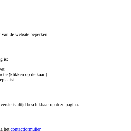
t van de website beperken.
g is:
wet
ctie (klikken op de kaart)
eplaatst
versie is altijd beschikbaar op deze pagina.
ia het
contactformulier
.