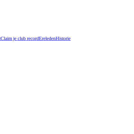
t
Claim je club record
Ereleden
Historie