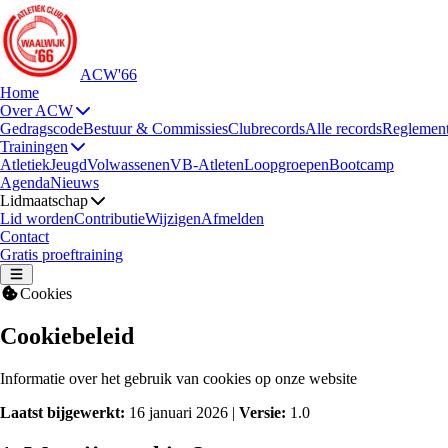
ACW'66
Home
Over ACW
Gedragscode
Bestuur & Commissies
Clubrecords
Alle records
Reglemen
Trainingen
Atletiek
Jeugd
Volwassenen
VB-Atleten
Loopgroepen
Bootcamp
Agenda
Nieuws
Lidmaatschap
Lid worden
Contributie
Wijzigen
Afmelden
Contact
Gratis proeftraining
Cookies
Cookiebeleid
Informatie over het gebruik van cookies op onze website
Laatst bijgewerkt:
16 januari 2026 |
Versie:
1.0