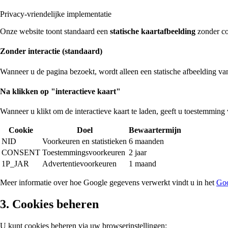
Privacy-vriendelijke implementatie
Onze website toont standaard een
statische kaartafbeelding
zonder co
Zonder interactie (standaard)
Wanneer u de pagina bezoekt, wordt alleen een statische afbeelding v
Na klikken op "interactieve kaart"
Wanneer u klikt om de interactieve kaart te laden, geeft u toestemmin
Cookie
Doel
Bewaartermijn
NID
Voorkeuren en statistieken
6 maanden
CONSENT
Toestemmingsvoorkeuren
2 jaar
1P_JAR
Advertentievoorkeuren
1 maand
Meer informatie over hoe Google gegevens verwerkt vindt u in het
Goo
3. Cookies beheren
U kunt cookies beheren via uw browserinstellingen: