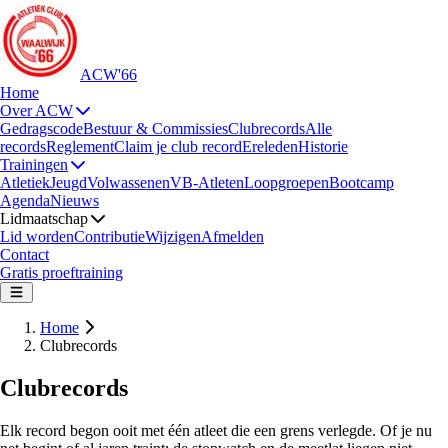
ACW'66
Home
Over ACW
Gedragscode
Bestuur & Commissies
Clubrecords
Alle
records
Reglement
Claim je club record
Ereleden
Historie
Trainingen
Atletiek
Jeugd
Volwassenen
VB-Atleten
Loopgroepen
Bootcamp
Agenda
Nieuws
Lidmaatschap
Lid worden
Contributie
Wijzigen
Afmelden
Contact
Gratis proeftraining
Home
Clubrecords
Clubrecords
Elk record begon ooit met één atleet die een grens verlegde. Of je nu