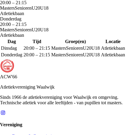
20:00
–
21:15
Masters
Senioren
U20
U18
Atletiekbaan
Donderdag
20:00
–
21:15
Masters
Senioren
U20
U18
Atletiekbaan
Dag
Tijd
Groep(en)
Locatie
Dinsdag
20:00
–
21:15
Masters
Senioren
U20
U18
Atletiekbaan
Donderdag
20:00
–
21:15
Masters
Senioren
U20
U18
Atletiekbaan
ACW'66
Atletiekvereniging Waalwijk
Sinds 1966 de atletiekvereniging voor Waalwijk en omgeving.
Technische atletiek voor alle leeftijden - van pupillen tot masters.
Vereniging