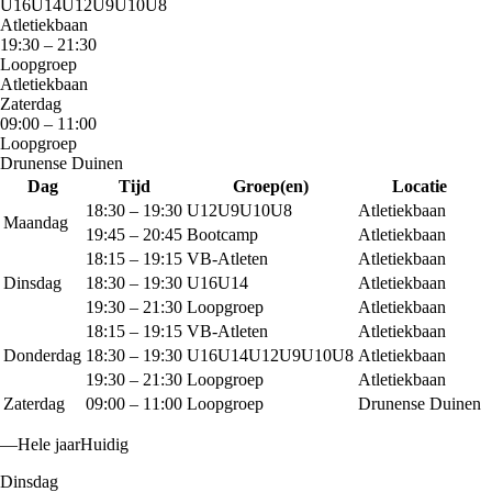
U16
U14
U12
U9
U10
U8
Atletiekbaan
19:30
–
21:30
Loopgroep
Atletiekbaan
Zaterdag
09:00
–
11:00
Loopgroep
Drunense Duinen
Dag
Tijd
Groep(en)
Locatie
18:30
–
19:30
U12
U9
U10
U8
Atletiekbaan
Maandag
19:45
–
20:45
Bootcamp
Atletiekbaan
18:15
–
19:15
VB-Atleten
Atletiekbaan
Dinsdag
18:30
–
19:30
U16
U14
Atletiekbaan
19:30
–
21:30
Loopgroep
Atletiekbaan
18:15
–
19:15
VB-Atleten
Atletiekbaan
Donderdag
18:30
–
19:30
U16
U14
U12
U9
U10
U8
Atletiekbaan
19:30
–
21:30
Loopgroep
Atletiekbaan
Zaterdag
09:00
–
11:00
Loopgroep
Drunense Duinen
—
Hele jaar
Huidig
Dinsdag