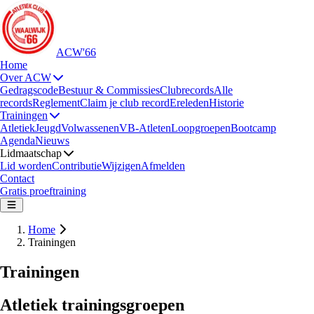
ACW'66
Home
Over ACW
Gedragscode
Bestuur & Commissies
Clubrecords
Alle
records
Reglement
Claim je club record
Ereleden
Historie
Trainingen
Atletiek
Jeugd
Volwassenen
VB-Atleten
Loopgroepen
Bootcamp
Agenda
Nieuws
Lidmaatschap
Lid worden
Contributie
Wijzigen
Afmelden
Contact
Gratis proeftraining
Home
Trainingen
Trainingen
Atletiek trainingsgroepen