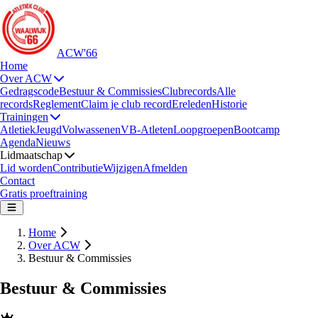
ACW'66
Home
Over ACW
Gedragscode
Bestuur & Commissies
Clubrecords
Alle
records
Reglement
Claim je club record
Ereleden
Historie
Trainingen
Atletiek
Jeugd
Volwassenen
VB-Atleten
Loopgroepen
Bootcamp
Agenda
Nieuws
Lidmaatschap
Lid worden
Contributie
Wijzigen
Afmelden
Contact
Gratis proeftraining
Home
Over ACW
Bestuur & Commissies
Bestuur & Commissies