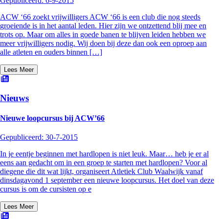
Gepubliceerd:
6-9-2015
ACW ‘66 zoekt vrijwilligers ACW ‘66 is een club die nog steeds
groeiende is in het aantal leden. Hier zijn we ontzettend blij mee en
trots op. Maar om alles in goede banen te blijven leiden hebben we
meer vrijwilligers nodig. Wij doen bij deze dan ook een oproep aan
alle atleten en ouders binnen […]
Lees Meer
Nieuws
Nieuwe loopcursus bij ACW’66
Gepubliceerd:
30-7-2015
In je eentje beginnen met hardlopen is niet leuk. Maar… heb je er al
eens aan gedacht om in een groep te starten met hardlopen? Voor al
diegene die dit wat lijkt, organiseert Atletiek Club Waalwijk vanaf
dinsdagavond 1 september een nieuwe loopcursus. Het doel van deze
cursus is om de cursisten op e
Lees Meer