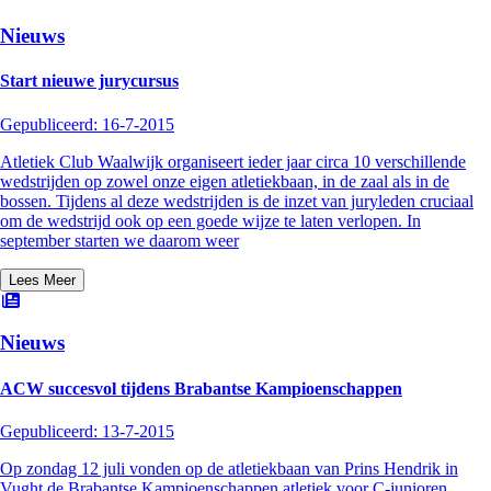
Nieuws
Start nieuwe jurycursus
Gepubliceerd:
16-7-2015
Atletiek Club Waalwijk organiseert ieder jaar circa 10 verschillende
wedstrijden op zowel onze eigen atletiekbaan, in de zaal als in de
bossen. Tijdens al deze wedstrijden is de inzet van juryleden cruciaal
om de wedstrijd ook op een goede wijze te laten verlopen. In
september starten we daarom weer
Lees Meer
Nieuws
ACW succesvol tijdens Brabantse Kampioenschappen
Gepubliceerd:
13-7-2015
Op zondag 12 juli vonden op de atletiekbaan van Prins Hendrik in
Vught de Brabantse Kampioenschappen atletiek voor C-junioren