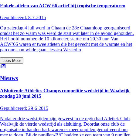
Enkele atleten van ACW 66 actief bij tropische temperaturen
Gepubliceerd:
8-7-2015
Op zaterdag 4 juli werd in Chaam de 28e Chaamloop georganiseerd
omdat het zo warm was werd de start wat later in de avond gehouden.
Het hoofd nummer, de 10 kilometer, startte om 20,30 uur. Van
ACW’66 waren er twee atleten die het gevecht met de warmte en het
parcours aan wilde gaan. Jessica Westerho
Lees Meer
Nieuws
Afsluitende Athletics Champs competitie wedstrijd in Waalwijk
zondag 28 juni 2015
Gepubliceerd:
29-6-2015
Nadat er drie wedstrijden zijn geweest in de regio had Atletiek Club
Waalwijk de vierde wedstrijd als afsluiting. Doordat onze club de
organisatie in handen had, waren er meer pupillen gemotiveerd om
mee te doen. Bij de pupillen-B/C hadden ze een team van 9 pupillen.