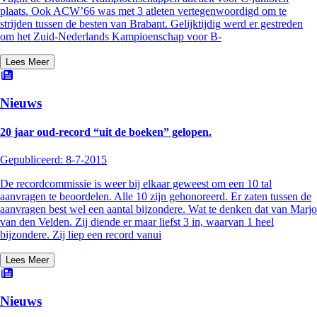
plaats. Ook ACW’66 was met 3 atleten vertegenwoordigd om te
strijden tussen de besten van Brabant. Gelijktijdig werd er gestreden
om het Zuid-Nederlands Kampioenschap voor B-
Lees Meer
Nieuws
20 jaar oud-record “uit de boeken” gelopen.
Gepubliceerd:
8-7-2015
De recordcommissie is weer bij elkaar geweest om een 10 tal
aanvragen te beoordelen. Alle 10 zijn gehonoreerd. Er zaten tussen de
aanvragen best wel een aantal bijzondere. Wat te denken dat van Marjo
van den Velden. Zij diende er maar liefst 3 in, waarvan 1 heel
bijzondere. Zij liep een record vanui
Lees Meer
Nieuws