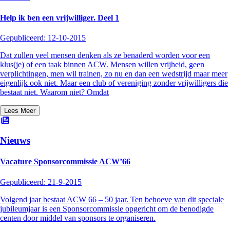
Help ik ben een vrijwilliger. Deel 1
Gepubliceerd:
12-10-2015
Dat zullen veel mensen denken als ze benaderd worden voor een
klus(je) of een taak binnen ACW. Mensen willen vrijheid, geen
verplichtingen, men wil trainen, zo nu en dan een wedstrijd maar meer
eigenlijk ook niet. Maar een club of vereniging zonder vrijwilligers die
bestaat niet. Waarom niet? Omdat
Lees Meer
Nieuws
Vacature Sponsorcommissie ACW’66
Gepubliceerd:
21-9-2015
Volgend jaar bestaat ACW 66 – 50 jaar. Ten behoeve van dit speciale
jubileumjaar is een Sponsorcommissie opgericht om de benodigde
centen door middel van sponsors te organiseren.