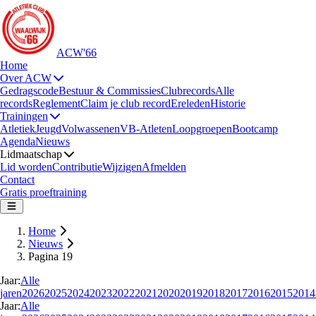
ACW'66
Home
Over ACW
Gedragscode
Bestuur & Commissies
Clubrecords
Alle
records
Reglement
Claim je club record
Ereleden
Historie
Trainingen
Atletiek
Jeugd
Volwassenen
VB-Atleten
Loopgroepen
Bootcamp
Agenda
Nieuws
Lidmaatschap
Lid worden
Contributie
Wijzigen
Afmelden
Contact
Gratis proeftraining
Home
Nieuws
Pagina 19
Jaar:
Alle
jaren
2026
2025
2024
2023
2022
2021
2020
2019
2018
2017
2016
2015
2014
Jaar:
Alle