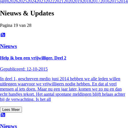
jaren
2026
2025
2024
2023
2022
2021
2020
2019
2018
2017
2016
2015
2014
Nieuws & Updates
Pagina
19
van
28
Nieuws
Help ik ben een vrijwilliger. Deel 2
Gepubliceerd:
12-10-2015
In deel 1, geschreven medio juni 2014 hebben we alle leden willen
uitleggen waarvoor we vrijwilligers nodig hebben. En dat al veel
mensen al iets doen. Maar nu een jaar later, komen we zo nu en dan
echt handjes tekort. Het aantal spontane meldingen blijft helaas achter
bij de verwachting. Is het all
Lees Meer
Nieuws