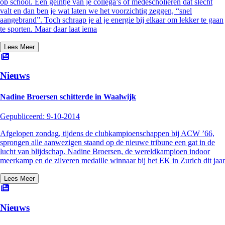
op school. Een geintje van je collega’s of medescholieren dat slecht
valt en dan ben je wat laten we het voorzichtig zeggen, “snel
aangebrand”. Toch schraap je al je energie bij elkaar om lekker te gaan
te sporten. Maar daar laat iema
Lees Meer
Nieuws
Nadine Broersen schitterde in Waalwijk
Gepubliceerd:
9-10-2014
Afgelopen zondag, tijdens de clubkampioenschappen bij ACW ’66,
sprongen alle aanwezigen staand op de nieuwe tribune een gat in de
lucht van blijdschap. Nadine Broersen, de wereldkampioen indoor
meerkamp en de zilveren medaille winnaar bij het EK in Zurich dit jaar
Lees Meer
Nieuws