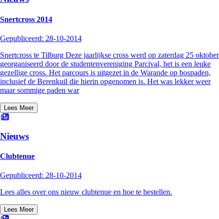
Snertcross 2014
Gepubliceerd:
28-10-2014
Snertcross te Tilburg Deze jaarlijkse cross werd op zaterdag 25 oktober
georganiseerd door de studentenvereniging Parcival, het is een leuke
gezellige cross. Het parcours is uitgezet in de Warande op bospaden,
inclusief de Berenkuil die hierin opgenomen is. Het was lekker weer
maar sommige paden war
Lees Meer
Nieuws
Clubtenue
Gepubliceerd:
28-10-2014
Lees alles over ons nieuw clubtenue en hoe te bestellen.
Lees Meer