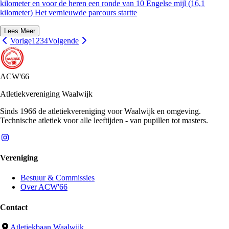
kilometer en voor de heren een ronde van 10 Engelse mijl (16,1
kilometer) Het vernieuwde parcours startte
Lees Meer
Vorige
1
2
3
4
Volgende
ACW'66
Atletiekvereniging Waalwijk
Sinds 1966 de atletiekvereniging voor Waalwijk en omgeving.
Technische atletiek voor alle leeftijden - van pupillen tot masters.
Vereniging
Bestuur & Commissies
Over ACW'66
Contact
Atletiekbaan Waalwijk