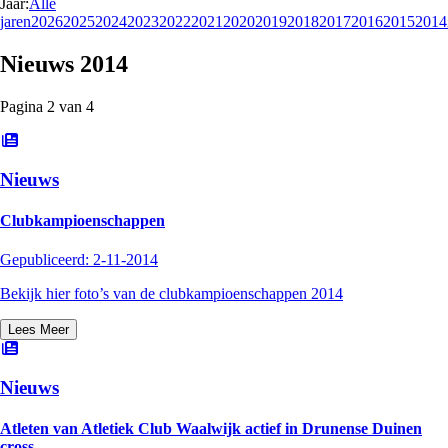
Jaar:
Alle
jaren
2026
2025
2024
2023
2022
2021
2020
2019
2018
2017
2016
2015
2014
Nieuws
2014
Pagina
2
van
4
Nieuws
Clubkampioenschappen
Gepubliceerd:
2-11-2014
Bekijk hier foto’s van de clubkampioenschappen 2014
Lees Meer
Nieuws
Atleten van Atletiek Club Waalwijk actief in Drunense Duinen
cross