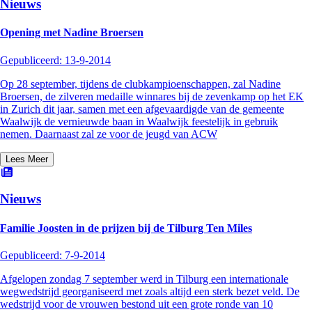
Nieuws
Opening met Nadine Broersen
Gepubliceerd:
13-9-2014
Op 28 september, tijdens de clubkampioenschappen, zal Nadine
Broersen, de zilveren medaille winnares bij de zevenkamp op het EK
in Zurich dit jaar, samen met een afgevaardigde van de gemeente
Waalwijk de vernieuwde baan in Waalwijk feestelijk in gebruik
nemen. Daarnaast zal ze voor de jeugd van ACW
Lees Meer
Nieuws
Familie Joosten in de prijzen bij de Tilburg Ten Miles
Gepubliceerd:
7-9-2014
Afgelopen zondag 7 september werd in Tilburg een internationale
wegwedstrijd georganiseerd met zoals altijd een sterk bezet veld. De
wedstrijd voor de vrouwen bestond uit een grote ronde van 10