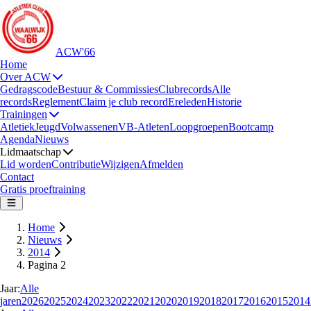
ACW'66
Home
Over ACW
Gedragscode
Bestuur & Commissies
Clubrecords
Alle
records
Reglement
Claim je club record
Ereleden
Historie
Trainingen
Atletiek
Jeugd
Volwassenen
VB-Atleten
Loopgroepen
Bootcamp
Agenda
Nieuws
Lidmaatschap
Lid worden
Contributie
Wijzigen
Afmelden
Contact
Gratis proeftraining
Home
Nieuws
2014
Pagina 2
Jaar:
Alle
jaren
2026
2025
2024
2023
2022
2021
2020
2019
2018
2017
2016
2015
2014