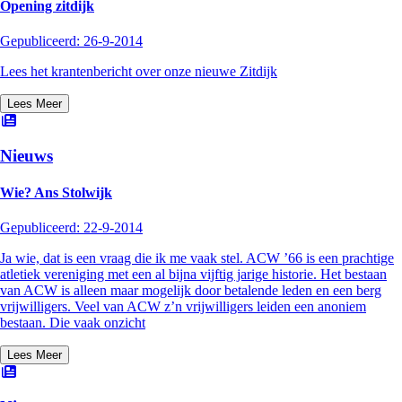
Opening zitdijk
Gepubliceerd:
26-9-2014
Lees het krantenbericht over onze nieuwe Zitdijk
Lees Meer
Nieuws
Wie? Ans Stolwijk
Gepubliceerd:
22-9-2014
Ja wie, dat is een vraag die ik me vaak stel. ACW ’66 is een prachtige
atletiek vereniging met een al bijna vijftig jarige historie. Het bestaan
van ACW is alleen maar mogelijk door betalende leden en een berg
vrijwilligers. Veel van ACW z’n vrijwilligers leiden een anoniem
bestaan. Die vaak onzicht
Lees Meer