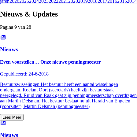
jaren
2026
2025
2024
2023
2022
2021
2020
2019
2018
2017
2016
2015
2014
Nieuws & Updates
Pagina
9
van
28
Nieuws
Even voorstellen… Onze nieuwe penningmeester
Gepubliceerd:
24-6-2018
Bestuurswisselingen Het bestuur heeft een aantal wisselingen
ondergaan. Roelant Oort (secretaris) heeft zijn bestuurstaak
neergelegd. Ruud van Raak gaat zijn penningmeesterschap overdragen
aan Martin Delsman. Het bestuur bestaat nu uit Harald van Engelen
(voorzitter), Martin Delsman (penningmeester)
Lees Meer
Nieuws