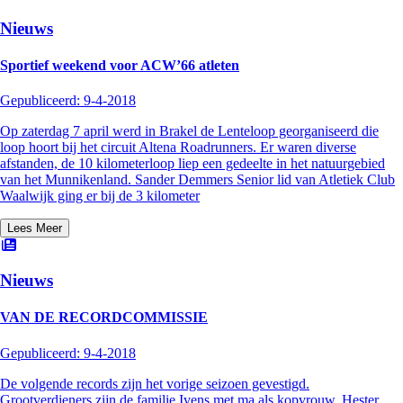
Nieuws
Sportief weekend voor ACW’66 atleten
Gepubliceerd:
9-4-2018
Op zaterdag 7 april werd in Brakel de Lenteloop georganiseerd die
loop hoort bij het circuit Altena Roadrunners. Er waren diverse
afstanden, de 10 kilometerloop liep een gedeelte in het natuurgebied
van het Munnikenland. Sander Demmers Senior lid van Atletiek Club
Waalwijk ging er bij de 3 kilometer
Lees Meer
Nieuws
VAN DE RECORDCOMMISSIE
Gepubliceerd:
9-4-2018
De volgende records zijn het vorige seizoen gevestigd.
Grootverdieners zijn de familie Ivens met ma als kopvrouw. Hester