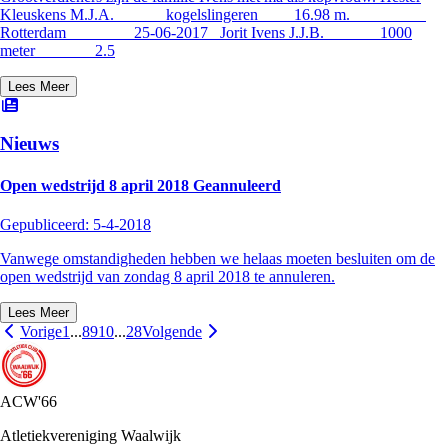
Kleuskens M.J.A. kogelslingeren 16.98 m.
Rotterdam 25-06-2017 Jorit Ivens J.J.B. 1000
meter 2.5
Lees Meer
Nieuws
Open wedstrijd 8 april 2018 Geannuleerd
Gepubliceerd:
5-4-2018
Vanwege omstandigheden hebben we helaas moeten besluiten om de
open wedstrijd van zondag 8 april 2018 te annuleren.
Lees Meer
Vorige
1
...
8
9
10
...
28
Volgende
ACW'66
Atletiekvereniging Waalwijk