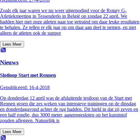
Zoals elk jaar waren we nu weer uitgenodigd voor de Rotary G-
Atletiekmeeting in Tessenderlo in België op zondag 22 april. We
hadden hier met onze atleten naar toe getraind om daar leuke resultaten
te behalen. Ze tellen er elk jaar op om daar aan deel te nemen, en niet
alleen de atleten ook de suppor
Lees Meer
Nieuws
Slotloop Start met Rennen
Gepubliceerd:
16-4-2018
Op donderdag 12 april was de afsluitende testloop van de Start met
Rennen groep die zes weken van intensieve trainingen op de dinsdag
en donderdagavond achter de rug hadden. Dit hield in dat zij zeven en
een half rondje, dus 3000 meter, aaneengesloten op het kunststof
zouden afleggen. Natuurlijk is
Lees Meer