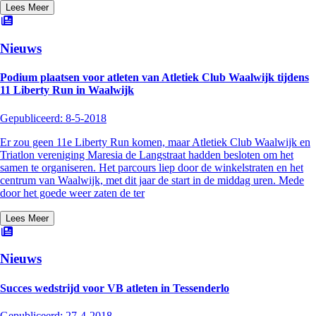
Lees Meer
Nieuws
Podium plaatsen voor atleten van Atletiek Club Waalwijk tijdens
11 Liberty Run in Waalwijk
Gepubliceerd:
8-5-2018
Er zou geen 11e Liberty Run komen, maar Atletiek Club Waalwijk en
Triatlon vereniging Maresia de Langstraat hadden besloten om het
samen te organiseren. Het parcours liep door de winkelstraten en het
centrum van Waalwijk, met dit jaar de start in de middag uren. Mede
door het goede weer zaten de ter
Lees Meer
Nieuws
Succes wedstrijd voor VB atleten in Tessenderlo
Gepubliceerd:
27-4-2018