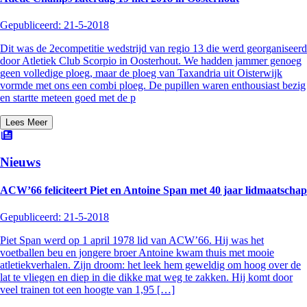
Gepubliceerd:
21-5-2018
Dit was de 2ecompetitie wedstrijd van regio 13 die werd georganiseerd
door Atletiek Club Scorpio in Oosterhout. We hadden jammer genoeg
geen volledige ploeg, maar de ploeg van Taxandria uit Oisterwijk
vormde met ons een combi ploeg. De pupillen waren enthousiast bezig
en startte meteen goed met de p
Lees Meer
Nieuws
ACW’66 feliciteert Piet en Antoine Span met 40 jaar lidmaatschap
Gepubliceerd:
21-5-2018
Piet Span werd op 1 april 1978 lid van ACW’66. Hij was het
voetballen beu en jongere broer Antoine kwam thuis met mooie
atletiekverhalen. Zijn droom: het leek hem geweldig om hoog over de
lat te vliegen en diep in die dikke mat weg te zakken. Hij komt door
veel trainen tot een hoogte van 1,95 […]