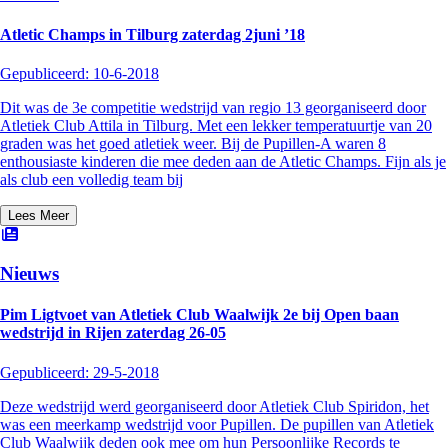
Atletic Champs in Tilburg zaterdag 2juni ’18
Gepubliceerd:
10-6-2018
Dit was de 3e competitie wedstrijd van regio 13 georganiseerd door
Atletiek Club Attila in Tilburg. Met een lekker temperatuurtje van 20
graden was het goed atletiek weer. Bij de Pupillen-A waren 8
enthousiaste kinderen die mee deden aan de Atletic Champs. Fijn als je
als club een volledig team bij
Lees Meer
Nieuws
Pim Ligtvoet van Atletiek Club Waalwijk 2e bij Open baan
wedstrijd in Rijen zaterdag 26-05
Gepubliceerd:
29-5-2018
Deze wedstrijd werd georganiseerd door Atletiek Club Spiridon, het
was een meerkamp wedstrijd voor Pupillen. De pupillen van Atletiek
Club Waalwijk deden ook mee om hun Persoonlijke Records te