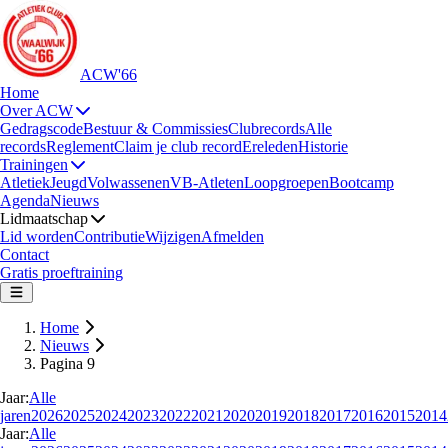
ACW'66
Home
Over ACW
Gedragscode
Bestuur & Commissies
Clubrecords
Alle
records
Reglement
Claim je club record
Ereleden
Historie
Trainingen
Atletiek
Jeugd
Volwassenen
VB-Atleten
Loopgroepen
Bootcamp
Agenda
Nieuws
Lidmaatschap
Lid worden
Contributie
Wijzigen
Afmelden
Contact
Gratis proeftraining
Home
Nieuws
Pagina 9
Jaar:
Alle
jaren
2026
2025
2024
2023
2022
2021
2020
2019
2018
2017
2016
2015
2014
Jaar:
Alle