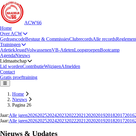
ACW'66
Home
Over ACW
Gedragscode
Bestuur & Commissies
Clubrecords
Alle records
Reglemen
Trainingen
Atletiek
Jeugd
Volwassenen
VB-Atleten
Loopgroepen
Bootcamp
Agenda
Nieuws
Lidmaatschap
Lid worden
Contributie
Wijzigen
Afmelden
Contact
Gratis proeftraining
Home
Nieuws
Pagina 26
Jaar:
Alle jaren
2026
2025
2024
2023
2022
2021
2020
2019
2018
2017
2016
Jaar:
Alle jaren
2026
2025
2024
2023
2022
2021
2020
2019
2018
2017
2016
Nieuws & Updates