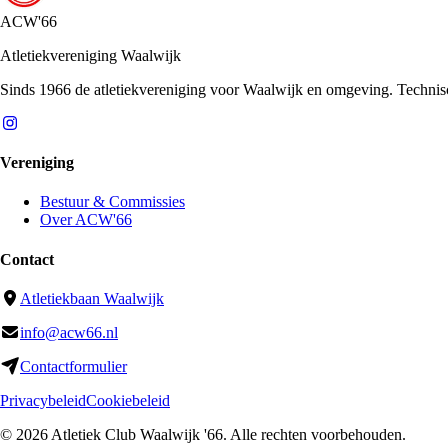
ACW'66
Atletiekvereniging Waalwijk
Sinds 1966 de atletiekvereniging voor Waalwijk en omgeving. Technische 
Vereniging
Bestuur & Commissies
Over ACW'66
Contact
Atletiekbaan Waalwijk
info@acw66.nl
Contactformulier
Privacybeleid
Cookiebeleid
©
2026
Atletiek Club Waalwijk '66
. Alle rechten voorbehouden.