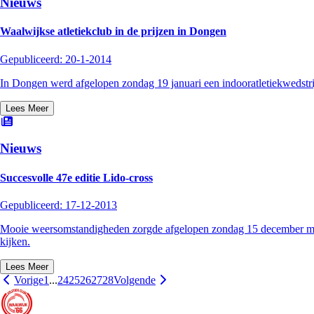
Nieuws
Waalwijkse atletiekclub in de prijzen in Dongen
Gepubliceerd:
20-1-2014
In Dongen werd afgelopen zondag 19 januari een indooratletiekwedstrij
Lees Meer
Nieuws
Succesvolle 47e editie Lido-cross
Gepubliceerd:
17-12-2013
Mooie weersomstandigheden zorgde afgelopen zondag 15 december mede 
kijken.
Lees Meer
Vorige
1
...
24
25
26
27
28
Volgende