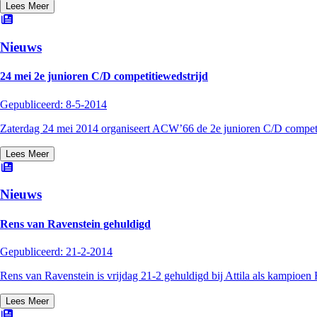
Lees Meer
Nieuws
24 mei 2e junioren C/D competitiewedstrijd
Gepubliceerd:
8-5-2014
Zaterdag 24 mei 2014 organiseert ACW’66 de 2e junioren C/D competit
Lees Meer
Nieuws
Rens van Ravenstein gehuldigd
Gepubliceerd:
21-2-2014
Rens van Ravenstein is vrijdag 21-2 gehuldigd bij Attila als kampioen 
Lees Meer