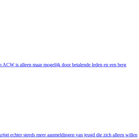
n van ACW is alleen maar mogelijk door betalende leden en een berg
rijgt echter steeds meer aanmeldingen van jeugd die zich alleen willen