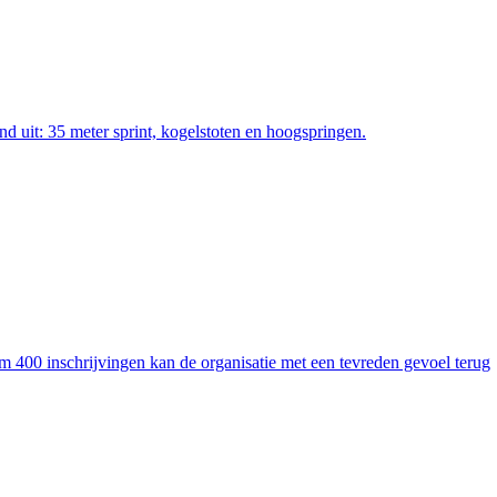
d uit: 35 meter sprint, kogelstoten en hoogspringen.
400 inschrijvingen kan de organisatie met een tevreden gevoel terug