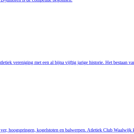
atletiek vereniging met een al bijna vijftig jarige historie. Het bestaa
 ver, hoogspringen, kogelstoten en balwerpen. Atletiek Club Waalwijk k