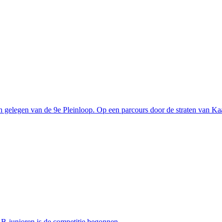
h gelegen van de 9e Pleinloop. Op een parcours door de straten van Kaa
 B-junioren is de competitie begonnen.