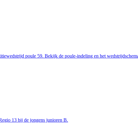
iewedstrijd poule 59. Bekijk de poule-indeling en het wedstrijdschem
Regio 13 bij de jongens junioren B.