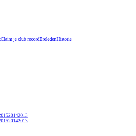
t
Claim je club record
Ereleden
Historie
2015
2014
2013
2015
2014
2013