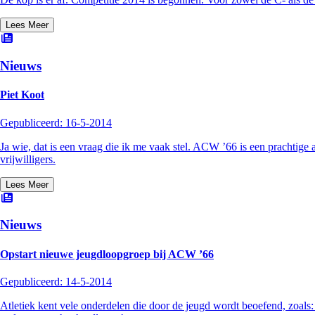
Lees Meer
Nieuws
Piet Koot
Gepubliceerd:
16-5-2014
Ja wie, dat is een vraag die ik me vaak stel. ACW ’66 is een prachtige 
vrijwilligers.
Lees Meer
Nieuws
Opstart nieuwe jeugdloopgroep bij ACW ’66
Gepubliceerd:
14-5-2014
Atletiek kent vele onderdelen die door de jeugd wordt beoefend, zoals: