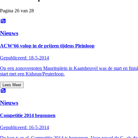
Pagina
26
van
28
Nieuws
ACW’66 volop in de prijzen tijdens Pleinloop
Gepubliceerd:
18-5-2014
Op een zonovergoten Mauritsplein in Kaatsheuvel was de start en finis
start met een Kidsrun/Peuterloop.
Lees Meer
Nieuws
Competitie 2014 begonnen
Gepubliceerd:
16-5-2014
De kop is er af. Competitie 2014 is begonnen. Voor zowel de C- als de