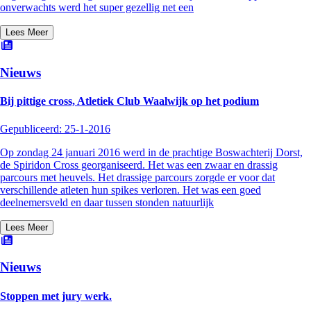
onverwachts werd het super gezellig net een
Lees Meer
Nieuws
Bij pittige cross, Atletiek Club Waalwijk op het podium
Gepubliceerd:
25-1-2016
Op zondag 24 januari 2016 werd in de prachtige Boswachterij Dorst,
de Spiridon Cross georganiseerd. Het was een zwaar en drassig
parcours met heuvels. Het drassige parcours zorgde er voor dat
verschillende atleten hun spikes verloren. Het was een goed
deelnemersveld en daar tussen stonden natuurlijk
Lees Meer
Nieuws
Stoppen met jury werk.