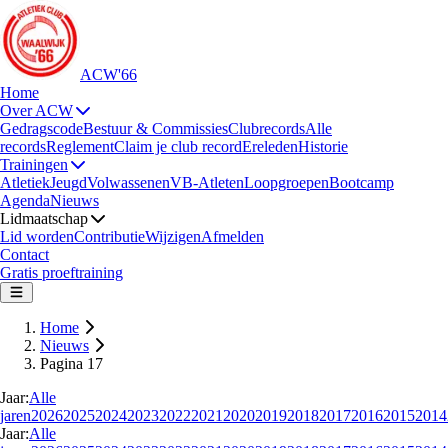
ACW'66
Home
Over ACW
Gedragscode
Bestuur & Commissies
Clubrecords
Alle
records
Reglement
Claim je club record
Ereleden
Historie
Trainingen
Atletiek
Jeugd
Volwassenen
VB-Atleten
Loopgroepen
Bootcamp
Agenda
Nieuws
Lidmaatschap
Lid worden
Contributie
Wijzigen
Afmelden
Contact
Gratis proeftraining
Home
Nieuws
Pagina 17
Jaar:
Alle
jaren
2026
2025
2024
2023
2022
2021
2020
2019
2018
2017
2016
2015
2014
Jaar:
Alle