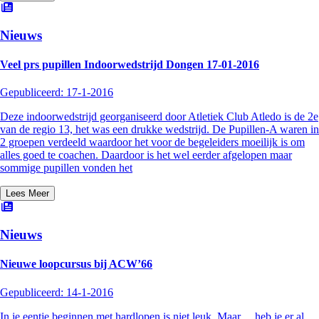
Nieuws
Veel prs pupillen Indoorwedstrijd Dongen 17-01-2016
Gepubliceerd:
17-1-2016
Deze indoorwedstrijd georganiseerd door Atletiek Club Atledo is de 2e
van de regio 13, het was een drukke wedstrijd. De Pupillen-A waren in
2 groepen verdeeld waardoor het voor de begeleiders moeilijk is om
alles goed te coachen. Daardoor is het wel eerder afgelopen maar
sommige pupillen vonden het
Lees Meer
Nieuws
Nieuwe loopcursus bij ACW’66
Gepubliceerd:
14-1-2016
In je eentje beginnen met hardlopen is niet leuk. Maar… heb je er al