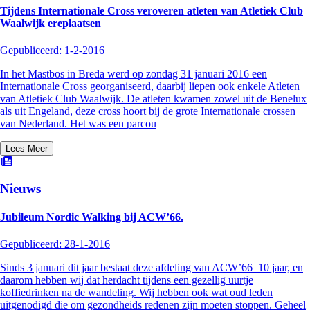
Tijdens Internationale Cross veroveren atleten van Atletiek Club
Waalwijk ereplaatsen
Gepubliceerd:
1-2-2016
In het Mastbos in Breda werd op zondag 31 januari 2016 een
Internationale Cross georganiseerd, daarbij liepen ook enkele Atleten
van Atletiek Club Waalwijk. De atleten kwamen zowel uit de Benelux
als uit Engeland, deze cross hoort bij de grote Internationale crossen
van Nederland. Het was een parcou
Lees Meer
Nieuws
Jubileum Nordic Walking bij ACW’66.
Gepubliceerd:
28-1-2016
Sinds 3 januari dit jaar bestaat deze afdeling van ACW’66 10 jaar, en
daarom hebben wij dat herdacht tijdens een gezellig uurtje
koffiedrinken na de wandeling. Wij hebben ook wat oud leden
uitgenodigd die om gezondheids redenen zijn moeten stoppen. Geheel