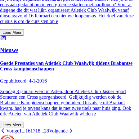
eens aan gedacht om in een groep te starten met hardlopen? Voor al
diegene die dit wat lijkt, organiseert Atletiek Club Waalwijk vanaf
dinsdagavond 16 februari een nieuwe loopcursus. Het doel van deze
cursus is om de cursisten op e
Lees Meer
Nieuws
Goede Prestaties van Atletiek Club Waalwijk tijdens Brabantse
Cross kampioenschappen
Gepubliceerd:
4-1-2016
Zondag 3 januari werd in Asten, door Atletiek Club Jasper Sport
Someren een Cross georganiseerd. Gelijktijdig werden ook de
Brabantse Kampioenschappen gehouden. Dus als je uit Brabant
kwam, had je tevens kans dat je met twee titels naar huis ging. Ook
drie Atleten van Atletiek Club Waalwijk wilden z
Lees Meer
Vorige
1
...
16
17
18
...
28
Volgende