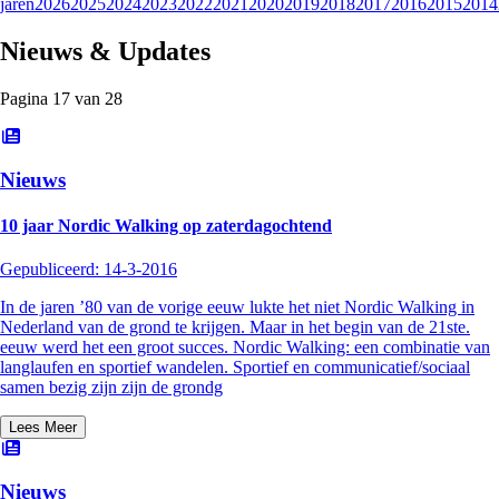
jaren
2026
2025
2024
2023
2022
2021
2020
2019
2018
2017
2016
2015
2014
Nieuws & Updates
Pagina
17
van
28
Nieuws
10 jaar Nordic Walking op zaterdagochtend
Gepubliceerd:
14-3-2016
In de jaren ’80 van de vorige eeuw lukte het niet Nordic Walking in
Nederland van de grond te krijgen. Maar in het begin van de 21ste.
eeuw werd het een groot succes. Nordic Walking: een combinatie van
langlaufen en sportief wandelen. Sportief en communicatief/sociaal
samen bezig zijn zijn de grondg
Lees Meer
Nieuws