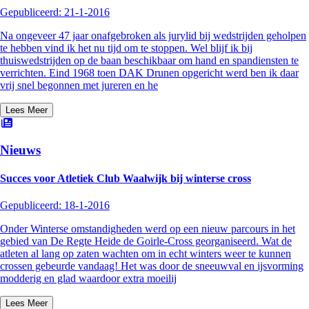
Gepubliceerd:
21-1-2016
Na ongeveer 47 jaar onafgebroken als jurylid bij wedstrijden geholpen
te hebben vind ik het nu tijd om te stoppen. Wel blijf ik bij
thuiswedstrijden op de baan beschikbaar om hand en spandiensten te
verrichten. Eind 1968 toen DAK Drunen opgericht werd ben ik daar
vrij snel begonnen met jureren en he
Lees Meer
Nieuws
Succes voor Atletiek Club Waalwijk bij winterse cross
Gepubliceerd:
18-1-2016
Onder Winterse omstandigheden werd op een nieuw parcours in het
gebied van De Regte Heide de Goirle-Cross georganiseerd. Wat de
atleten al lang op zaten wachten om in echt winters weer te kunnen
crossen gebeurde vandaag! Het was door de sneeuwval en ijsvorming
modderig en glad waardoor extra moeilij
Lees Meer