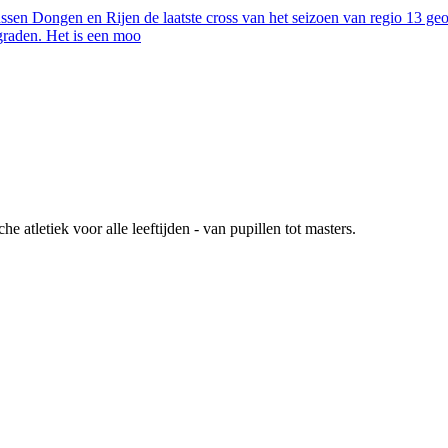
sen Dongen en Rijen de laatste cross van het seizoen van regio 13 geo
 graden. Het is een moo
atletiek voor alle leeftijden - van pupillen tot masters.