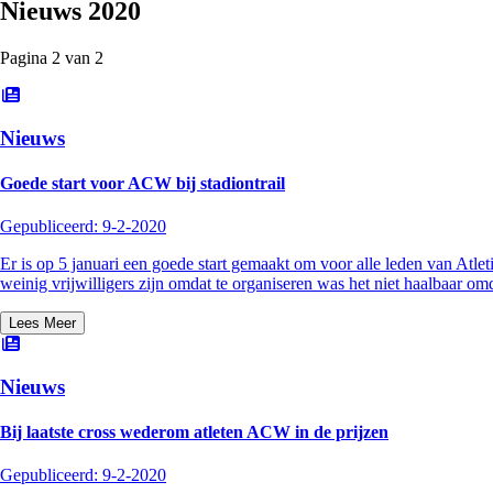
Nieuws
2020
Pagina
2
van
2
Nieuws
Goede start voor ACW bij stadiontrail
Gepubliceerd:
9-2-2020
Er is op 5 januari een goede start gemaakt om voor alle leden van Atle
weinig vrijwilligers zijn omdat te organiseren was het niet haalbaar om
Lees Meer
Nieuws
Bij laatste cross wederom atleten ACW in de prijzen
Gepubliceerd:
9-2-2020