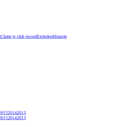
t
Claim je club record
Ereleden
Historie
2015
2014
2013
2015
2014
2013