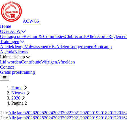
ACW'66
Home
Over ACW
Gedragscode
Bestuur & Commissies
Clubrecords
Alle records
Reglemen
Trainingen
Atletiek
Jeugd
Volwassenen
VB-Atleten
Loopgroepen
Bootcamp
Agenda
Nieuws
Lidmaatschap
Lid worden
Contributie
Wijzigen
Afmelden
Contact
Gratis proeftraining
Home
Nieuws
2020
Pagina 2
Jaar:
Alle jaren
2026
2025
2024
2023
2022
2021
2020
2019
2018
2017
2016
Jaar:
Alle jaren
2026
2025
2024
2023
2022
2021
2020
2019
2018
2017
2016