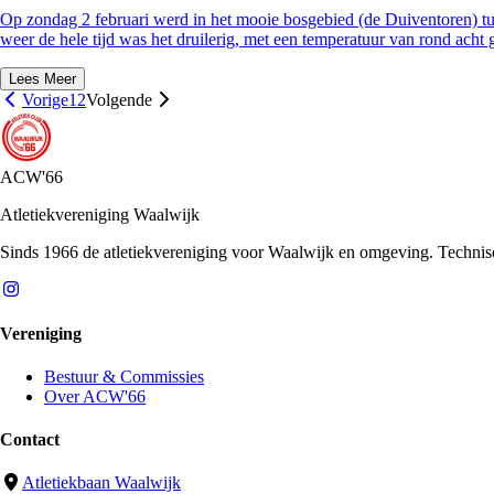
Op zondag 2 februari werd in het mooie bosgebied (de Duiventoren) tus
weer de hele tijd was het druilerig, met een temperatuur van rond acht
Lees Meer
Vorige
1
2
Volgende
ACW'66
Atletiekvereniging Waalwijk
Sinds 1966 de atletiekvereniging voor Waalwijk en omgeving. Technische 
Vereniging
Bestuur & Commissies
Over ACW'66
Contact
Atletiekbaan Waalwijk