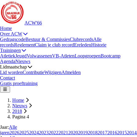
ACW'66
Home
Over ACW
Gedragscode
Bestuur & Commissies
Clubrecords
Alle
records
Reglement
Claim je club record
Ereleden
Historie
Trainingen
Atletiek
Jeugd
Volwassenen
VB-Atleten
Loopgroepen
Bootcamp
Agenda
Nieuws
Lidmaatschap
Lid worden
Contributie
Wijzigen
Afmelden
Contact
Gratis proeftraining
Home
Nieuws
2018
Pagina 4
Jaar:
Alle
jaren
2026
2025
2024
2023
2022
2021
2020
2019
2018
2017
2016
2015
2014