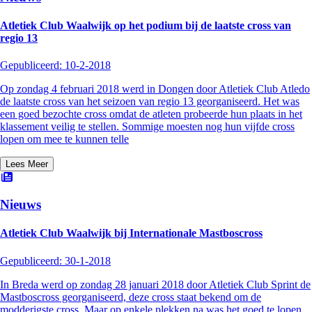
Atletiek Club Waalwijk op het podium bij de laatste cross van
regio 13
Gepubliceerd:
10-2-2018
Op zondag 4 februari 2018 werd in Dongen door Atletiek Club Atledo
de laatste cross van het seizoen van regio 13 georganiseerd. Het was
een goed bezochte cross omdat de atleten probeerde hun plaats in het
klassement veilig te stellen. Sommige moesten nog hun vijfde cross
lopen om mee te kunnen telle
Lees Meer
Nieuws
Atletiek Club Waalwijk bij Internationale Mastboscross
Gepubliceerd:
30-1-2018
In Breda werd op zondag 28 januari 2018 door Atletiek Club Sprint de
Mastboscross georganiseerd, deze cross staat bekend om de
modderigste cross. Maar op enkele plekken na was het goed te lopen