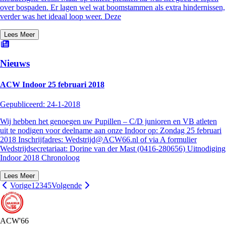
over bospaden. Er lagen wel wat boomstammen als extra hindernissen,
verder was het ideaal loop weer. Deze
Lees Meer
Nieuws
ACW Indoor 25 februari 2018
Gepubliceerd:
24-1-2018
Wij hebben het genoegen uw Pupillen – C/D junioren en VB atleten
uit te nodigen voor deelname aan onze Indoor op: Zondag 25 februari
2018 Inschrijfadres: Wedstrijd@ACW66.nl of via A formulier
Wedstrijdsecretariaat: Dorine van der Mast (0416-280656) Uitnodiging
Indoor 2018 Chronoloog
Lees Meer
Vorige
1
2
3
4
5
Volgende
ACW'66