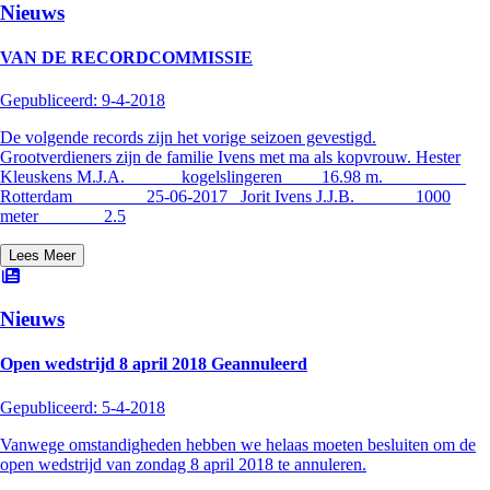
Nieuws
VAN DE RECORDCOMMISSIE
Gepubliceerd:
9-4-2018
De volgende records zijn het vorige seizoen gevestigd.
Grootverdieners zijn de familie Ivens met ma als kopvrouw. Hester
Kleuskens M.J.A. kogelslingeren 16.98 m.
Rotterdam 25-06-2017 Jorit Ivens J.J.B. 1000
meter 2.5
Lees Meer
Nieuws
Open wedstrijd 8 april 2018 Geannuleerd
Gepubliceerd:
5-4-2018
Vanwege omstandigheden hebben we helaas moeten besluiten om de
open wedstrijd van zondag 8 april 2018 te annuleren.