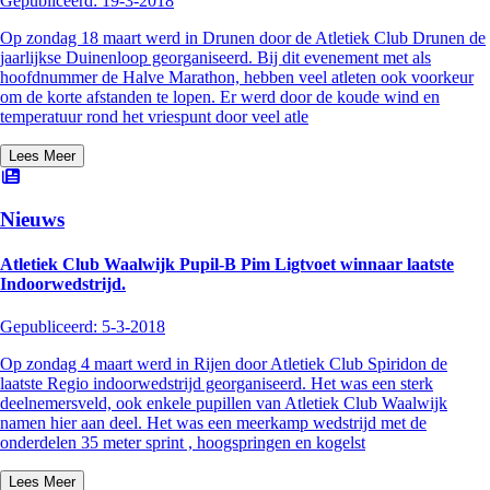
Gepubliceerd:
19-3-2018
Op zondag 18 maart werd in Drunen door de Atletiek Club Drunen de
jaarlijkse Duinenloop georganiseerd. Bij dit evenement met als
hoofdnummer de Halve Marathon, hebben veel atleten ook voorkeur
om de korte afstanden te lopen. Er werd door de koude wind en
temperatuur rond het vriespunt door veel atle
Lees Meer
Nieuws
Atletiek Club Waalwijk Pupil-B Pim Ligtvoet winnaar laatste
Indoorwedstrijd.
Gepubliceerd:
5-3-2018
Op zondag 4 maart werd in Rijen door Atletiek Club Spiridon de
laatste Regio indoorwedstrijd georganiseerd. Het was een sterk
deelnemersveld, ook enkele pupillen van Atletiek Club Waalwijk
namen hier aan deel. Het was een meerkamp wedstrijd met de
onderdelen 35 meter sprint , hoogspringen en kogelst
Lees Meer