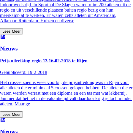
Indoor wedstrijd. In Sporthal De Slagen waren ruim 200 atleten uit de
regio en uit verschillende plaatsen buiten regio bezig om hun
meerkamp af te werken. Er waren zelfs atleten uit Amsterdam,
Alkmaar, Rotterdam, Huizen en diverse
Lees Meer
Nieuws
Prijs uitreiking regio 13 16-02-2018 te Rijen
Gepubliceerd:
19-2-2018
Het crossseizoen is weer voorbij, de prijsuitreiking was in Rijen voor
alle atleten die er minimaal 5 crossen gelopen hebben. De atleten die er
waren werden verrast met een diploma en een tas met wat lekkernij.
Jammer dat het net in de vakantietijd valt daardoor krijg je toch minder
atleten. Maar ge
Lees Meer
Nieuws