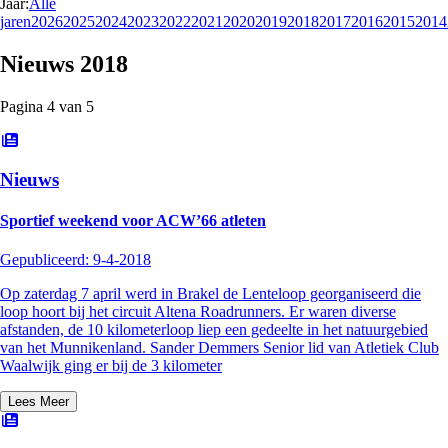
Jaar:
Alle
jaren
2026
2025
2024
2023
2022
2021
2020
2019
2018
2017
2016
2015
2014
Nieuws
2018
Pagina
4
van
5
Nieuws
Sportief weekend voor ACW’66 atleten
Gepubliceerd:
9-4-2018
Op zaterdag 7 april werd in Brakel de Lenteloop georganiseerd die
loop hoort bij het circuit Altena Roadrunners. Er waren diverse
afstanden, de 10 kilometerloop liep een gedeelte in het natuurgebied
van het Munnikenland. Sander Demmers Senior lid van Atletiek Club
Waalwijk ging er bij de 3 kilometer
Lees Meer