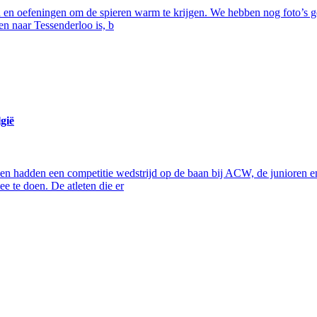
en en oefeningen om de spieren warm te krijgen. We hebben nog foto’s
en naar Tessenderloo is, b
gië
illen hadden een competitie wedstrijd op de baan bij ACW, de junioren 
 te doen. De atleten die er