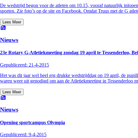
De wedstrijd begon voor de atleten om 10.15, vooraf natuurlijk inlop
sporten. Zie foto’s op de site en Facebook. Omdat Truus met de G atlet
Lees Meer
Nieuws
23e Rotary G-Atletiekmeeting zondag 19 april te Tessenderloo, Bel
Gepubliceerd:
21-4-2015
Het was dit jaar wel heel erg drukke wedstrijddag op 19 april, de pup
waren weer uit genodigd om aan de Atletiekmeeting in Tessenderloo mee
Lees Meer
Nieuws
Opening sportcampus Olympia
Gepubliceerd:
9-4-2015