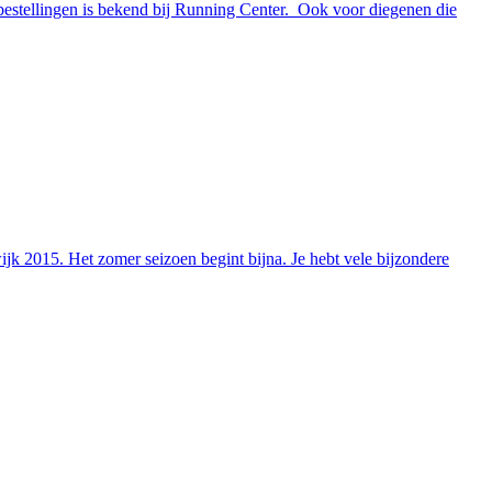
 bestellingen is bekend bij Running Center. Ook voor diegenen die
2015. Het zomer seizoen begint bijna. Je hebt vele bijzondere