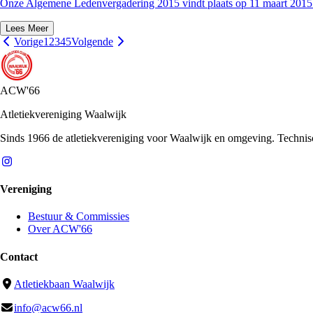
Onze Algemene Ledenvergadering 2015 vindt plaats op 11 maart 2015
Lees Meer
Vorige
1
2
3
4
5
Volgende
ACW'66
Atletiekvereniging Waalwijk
Sinds 1966 de atletiekvereniging voor Waalwijk en omgeving. Technische 
Vereniging
Bestuur & Commissies
Over ACW'66
Contact
Atletiekbaan Waalwijk
info@acw66.nl