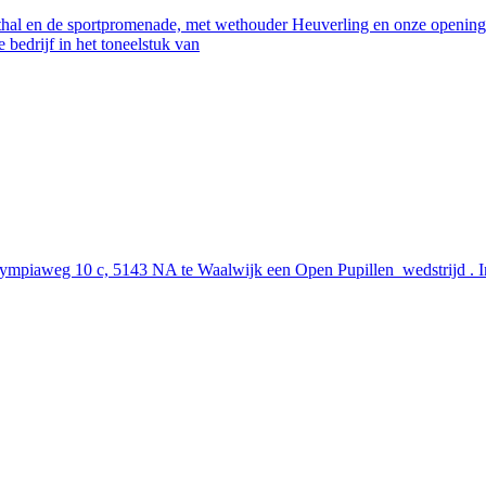
thal en de sportpromenade, met wethouder Heuverling en onze opening
bedrijf in het toneelstuk van
lympiaweg 10 c, 5143 NA te Waalwijk een Open Pupillen wedstrijd . 