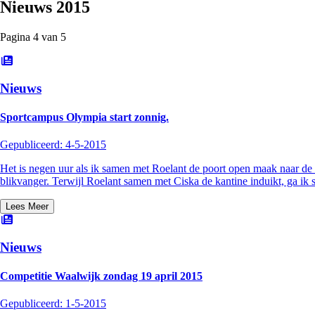
Nieuws
2015
Pagina
4
van
5
Nieuws
Sportcampus Olympia start zonnig.
Gepubliceerd:
4-5-2015
Het is negen uur als ik samen met Roelant de poort open maak naar de v
blikvanger. Terwijl Roelant samen met Ciska de kantine induikt, ga ik
Lees Meer
Nieuws
Competitie Waalwijk zondag 19 april 2015
Gepubliceerd:
1-5-2015