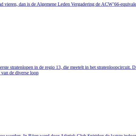
and vieren, dan is de Algemene Leden Vergadering de ACW’66-equivalent 
rste stratenlopen in de regio 13, die meetelt in het stratenloopcircuit
 van de diverse loop
ou worden. In Rijen werd door Atletiek Club Spiridon de laatste indoo