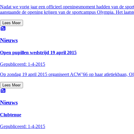
Nadat we vorig jaar een officieel openingsmoment hadden van de spor
aanstaande de opening krijgen van de sportcampus Olympia. Het laatste 
Lees Meer
Nieuws
Open pupillen wedstrijd 19 april 2015
Gepubliceerd:
1-4-2015
Op zondag 19 april 2015 organiseert ACW’66 op haar atletiekbaan, O
Lees Meer
Nieuws
Clubtenue
Gepubliceerd:
1-4-2015