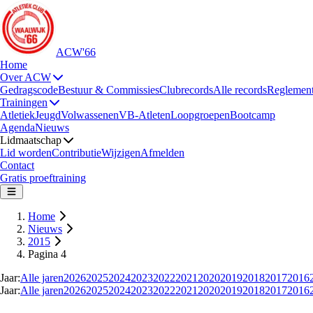
ACW'66
Home
Over ACW
Gedragscode
Bestuur & Commissies
Clubrecords
Alle records
Reglemen
Trainingen
Atletiek
Jeugd
Volwassenen
VB-Atleten
Loopgroepen
Bootcamp
Agenda
Nieuws
Lidmaatschap
Lid worden
Contributie
Wijzigen
Afmelden
Contact
Gratis proeftraining
Home
Nieuws
2015
Pagina 4
Jaar:
Alle jaren
2026
2025
2024
2023
2022
2021
2020
2019
2018
2017
2016
Jaar:
Alle jaren
2026
2025
2024
2023
2022
2021
2020
2019
2018
2017
2016