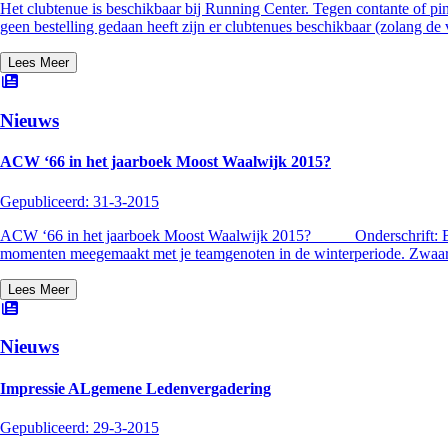
Het clubtenue is beschikbaar bij Running Center. Tegen contante of pi
geen bestelling gedaan heeft zijn er clubtenues beschikbaar (zolang de
Lees Meer
Nieuws
ACW ‘66 in het jaarboek Moost Waalwijk 2015?
Gepubliceerd:
31-3-2015
ACW ‘66 in het jaarboek Moost Waalwijk 2015? Onderschrift: Bewaar
momenten meegemaakt met je teamgenoten in de winterperiode. Zwaa
Lees Meer
Nieuws
Impressie ALgemene Ledenvergadering
Gepubliceerd:
29-3-2015