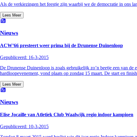
Als de verkiezingen het feestje zijn waarbij we de democratie in ons l
Lees Meer
Nieuws
ACW’66 presteert weer prima bij de Drunense Duinenloop
Gepubliceerd:
16-3-2015
De Drunense Duinenloop is zoals gebruikelijk zo’n beetje een van de ee
hardloopevenement, vond plaats op zondag 15 maart. De start en finish
Lees Meer
Nieuws
Elise Jocaille van Atletiek Club Waalwijk regio indoor kampioen
Gepubliceerd:
10-3-2015
Zondag 8 maart 2015 werd beslist wie dit jaar regio Indoor kampioen z