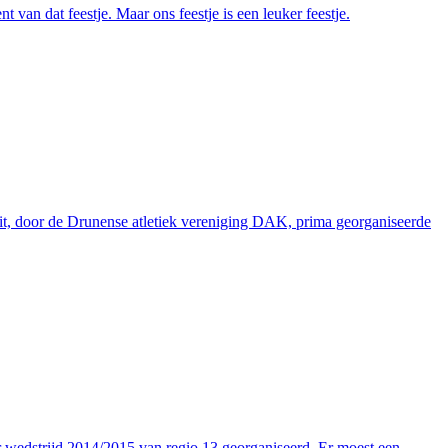
van dat feestje. Maar ons feestje is een leuker feestje.
. Dit, door de Drunense atletiek vereniging DAK, prima georganiseerde
r wedstrijd 2014/2015 van regio 13 georganiseerd. Er moest een