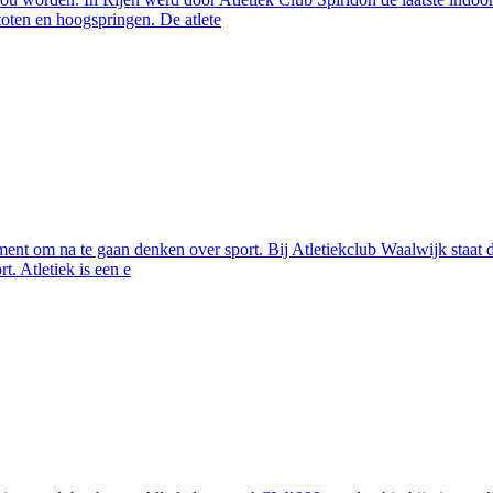
oten en hoogspringen. De atlete
oment om na te gaan denken over sport. Bij Atletiekclub Waalwijk staat
t. Atletiek is een e