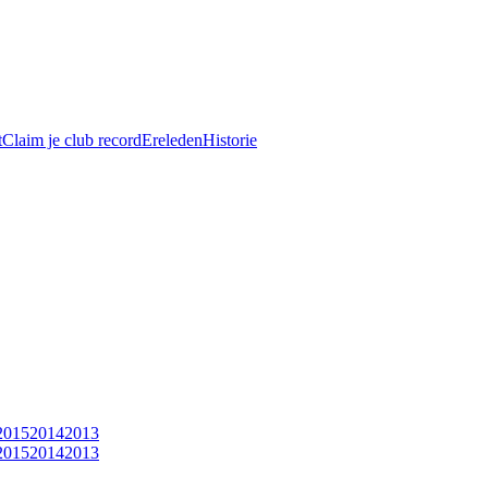
t
Claim je club record
Ereleden
Historie
2015
2014
2013
2015
2014
2013