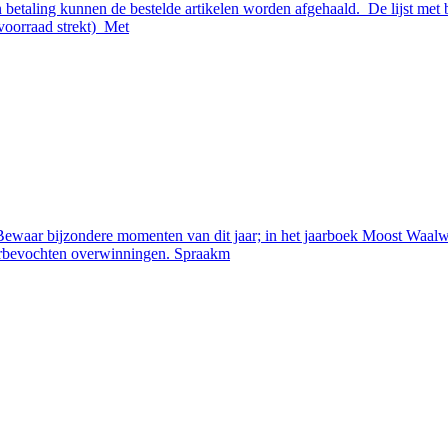
n betaling kunnen de bestelde artikelen worden afgehaald. De lijst met
 voorraad strekt) Met
 bijzondere momenten van dit jaar; in het jaarboek Moost Waalwijk 
rbevochten overwinningen. Spraakm