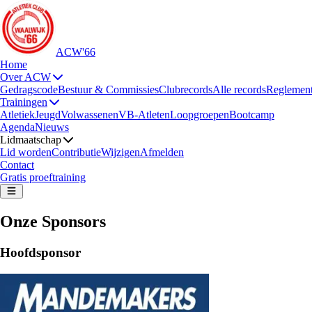
ACW'66
Home
Over ACW
Gedragscode
Bestuur & Commissies
Clubrecords
Alle records
Reglemen
Trainingen
Atletiek
Jeugd
Volwassenen
VB-Atleten
Loopgroepen
Bootcamp
Agenda
Nieuws
Lidmaatschap
Lid worden
Contributie
Wijzigen
Afmelden
Contact
Gratis proeftraining
Onze Sponsors
Hoofdsponsor