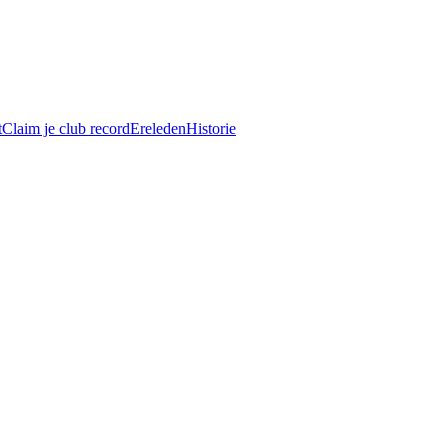
t
Claim je club record
Ereleden
Historie