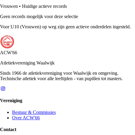
Vrouwen • Huidige actieve records
Geen records mogelijk voor deze selectie
Voor
U10 (Vrouwen)
op weg
zijn geen actieve onderdelen ingesteld.
ACW'66
Atletiekvereniging Waalwijk
Sinds 1966 de atletiekvereniging voor Waalwijk en omgeving.
Technische atletiek voor alle leeftijden - van pupillen tot masters.
Vereniging
Bestuur & Commissies
Over ACW'66
Contact