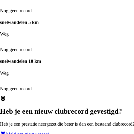
—
Nog geen record
snelwandelen 5 km
Weg
—
Nog geen record
snelwandelen 10 km
Weg
—
Nog geen record
Heb je een nieuw clubrecord gevestigd?
Heb je een prestatie neergezet die beter is dan een bestaand clubrecor