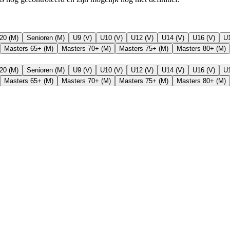
20
(
M
)
Senioren
(
M
)
U9
(
V
)
U10
(
V
)
U12
(
V
)
U14
(
V
)
U16
(
V
)
U
Masters 65+
(
M
)
Masters 70+
(
M
)
Masters 75+
(
M
)
Masters 80+
(
M
)
20
(
M
)
Senioren
(
M
)
U9
(
V
)
U10
(
V
)
U12
(
V
)
U14
(
V
)
U16
(
V
)
U
Masters 65+
(
M
)
Masters 70+
(
M
)
Masters 75+
(
M
)
Masters 80+
(
M
)