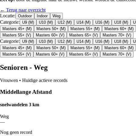
← Terug naar overzicht
Locatie:
Outdoor
Indoor
Weg
Categorie:
U9
(
M
)
U10
(
M
)
U12
(
M
)
U14
(
M
)
U16
(
M
)
U18
(
M
)
U
Masters 45+
(
M
)
Masters 50+
(
M
)
Masters 55+
(
M
)
Masters 60+
(
M
)
Masters 55+
(
V
)
Masters 60+
(
V
)
Masters 65+
(
V
)
Masters 70+
(
V
)
Categorie:
U9
(
M
)
U10
(
M
)
U12
(
M
)
U14
(
M
)
U16
(
M
)
U18
(
M
)
U
Masters 45+
(
M
)
Masters 50+
(
M
)
Masters 55+
(
M
)
Masters 60+
(
M
)
Masters 55+
(
V
)
Masters 60+
(
V
)
Masters 65+
(
V
)
Masters 70+
(
V
)
Senioren
- Weg
Vrouwen • Huidige actieve records
Middellange Afstand
snelwandelen 3 km
Weg
—
Nog geen record