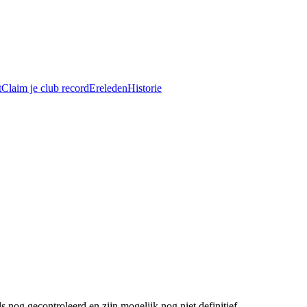
t
Claim je club record
Ereleden
Historie
nog gecontroleerd en zijn mogelijk nog niet definitief.