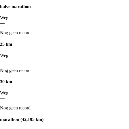
halve marathon
Weg
—
Nog geen record
25 km
Weg
—
Nog geen record
30 km
Weg
—
Nog geen record
marathon (42,195 km)