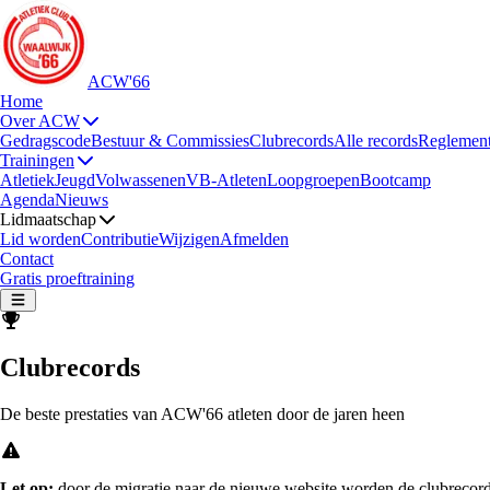
ACW'66
Home
Over ACW
Gedragscode
Bestuur & Commissies
Clubrecords
Alle records
Reglemen
Trainingen
Atletiek
Jeugd
Volwassenen
VB-Atleten
Loopgroepen
Bootcamp
Agenda
Nieuws
Lidmaatschap
Lid worden
Contributie
Wijzigen
Afmelden
Contact
Gratis proeftraining
Clubrecords
De beste prestaties van ACW'66 atleten door de jaren heen
Let op:
door de migratie naar de nieuwe website worden de clubrecords 