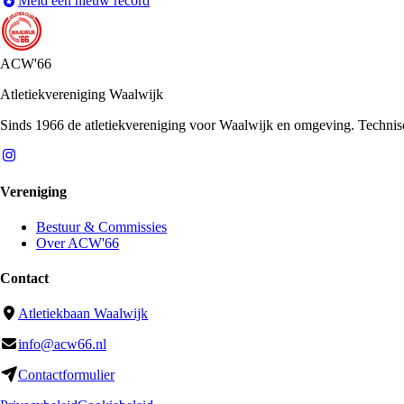
Meld een nieuw record
ACW'66
Atletiekvereniging Waalwijk
Sinds 1966 de atletiekvereniging voor Waalwijk en omgeving. Technische 
Vereniging
Bestuur & Commissies
Over ACW'66
Contact
Atletiekbaan Waalwijk
info@acw66.nl
Contactformulier