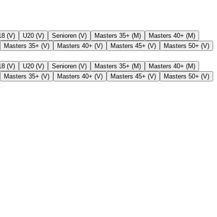
18
(
V
)
U20
(
V
)
Senioren
(
V
)
Masters 35+
(
M
)
Masters 40+
(
M
)
Masters 35+
(
V
)
Masters 40+
(
V
)
Masters 45+
(
V
)
Masters 50+
(
V
)
18
(
V
)
U20
(
V
)
Senioren
(
V
)
Masters 35+
(
M
)
Masters 40+
(
M
)
Masters 35+
(
V
)
Masters 40+
(
V
)
Masters 45+
(
V
)
Masters 50+
(
V
)