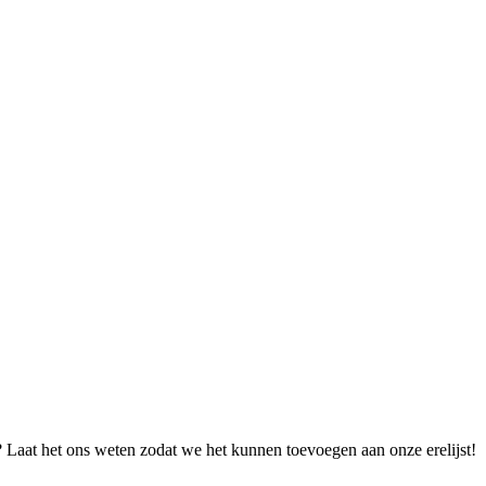
d? Laat het ons weten zodat we het kunnen toevoegen aan onze erelijst!