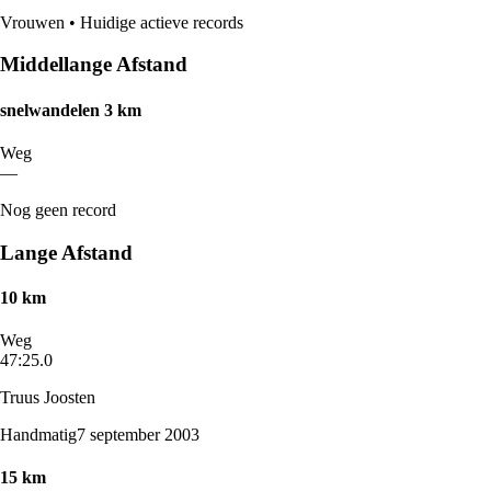
Vrouwen • Huidige actieve records
Middellange Afstand
snelwandelen 3 km
Weg
—
Nog geen record
Lange Afstand
10 km
Weg
47:25.0
Truus Joosten
Handmatig
7 september 2003
15 km