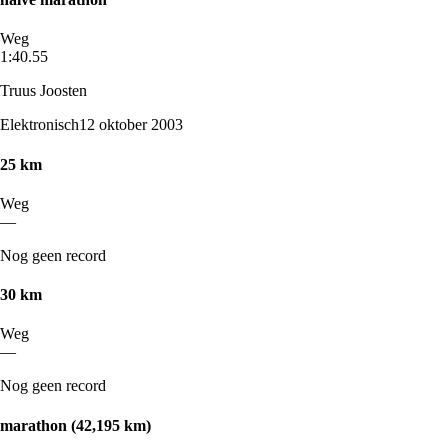
Weg
1:40.55
Truus Joosten
Elektronisch
12 oktober 2003
25 km
Weg
—
Nog geen record
30 km
Weg
—
Nog geen record
marathon (42,195 km)