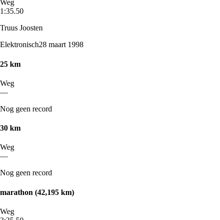
Weg
1:35.50
Truus Joosten
Elektronisch
28 maart 1998
25 km
Weg
—
Nog geen record
30 km
Weg
—
Nog geen record
marathon (42,195 km)
Weg