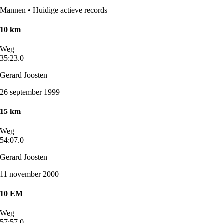
Mannen • Huidige actieve records
10 km
Weg
35:23.0
Gerard Joosten
26 september 1999
15 km
Weg
54:07.0
Gerard Joosten
11 november 2000
10 EM
Weg
57:57.0