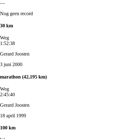
—
Nog geen record
30 km
Weg
1:52:38
Gerard Joosten
3 juni 2000
marathon (42,195 km)
Weg
2:45:40
Gerard Joosten
18 april 1999
100 km