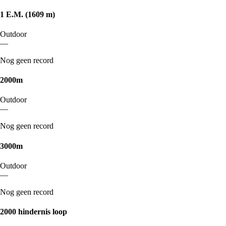
1 E.M. (1609 m)
Outdoor
—
Nog geen record
2000m
Outdoor
—
Nog geen record
3000m
Outdoor
—
Nog geen record
2000 hindernis loop