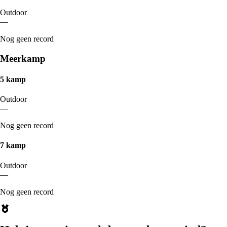
Outdoor
—
Nog geen record
Meerkamp
5 kamp
Outdoor
—
Nog geen record
7 kamp
Outdoor
—
Nog geen record