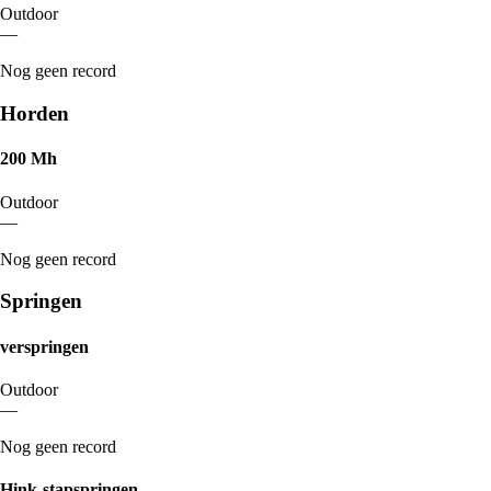
Outdoor
—
Nog geen record
Horden
200 Mh
Outdoor
—
Nog geen record
Springen
verspringen
Outdoor
—
Nog geen record
Hink-stapspringen