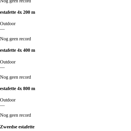
Nog geen record
estafette 4x 200 m
Outdoor
—
Nog geen record
estafette 4x 400 m
Outdoor
—
Nog geen record
estafette 4x 800 m
Outdoor
—
Nog geen record
Zweedse estafette