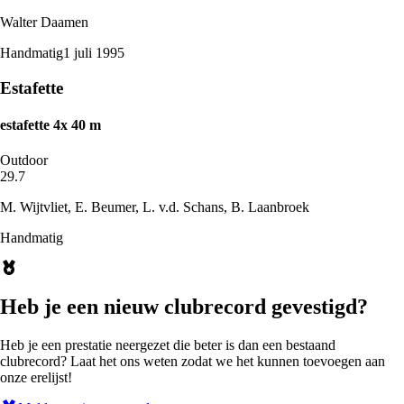
Walter Daamen
Handmatig
1 juli 1995
Estafette
estafette 4x 40 m
Outdoor
29.7
M. Wijtvliet, E. Beumer, L. v.d. Schans, B. Laanbroek
Handmatig
Heb je een nieuw clubrecord gevestigd?
Heb je een prestatie neergezet die beter is dan een bestaand
clubrecord? Laat het ons weten zodat we het kunnen toevoegen aan
onze erelijst!