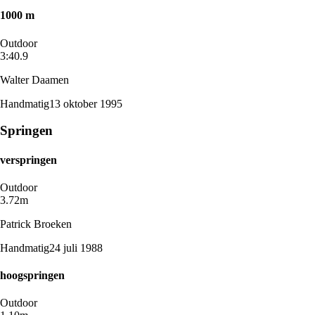
1000 m
Outdoor
3:40.9
Walter Daamen
Handmatig
13 oktober 1995
Springen
verspringen
Outdoor
3.72m
Patrick Broeken
Handmatig
24 juli 1988
hoogspringen
Outdoor