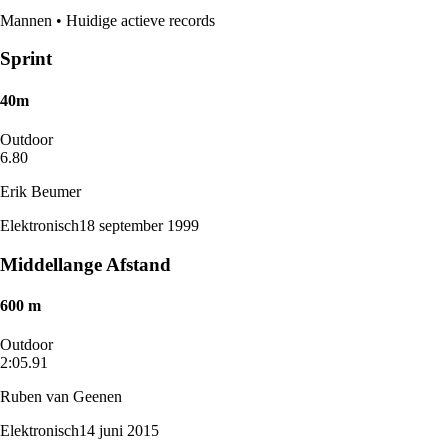
Mannen • Huidige actieve records
Sprint
40m
Outdoor
6.80
Erik Beumer
Elektronisch
18 september 1999
Middellange Afstand
600 m
Outdoor
2:05.91
Ruben van Geenen
Elektronisch
14 juni 2015