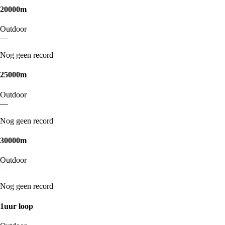
20000m
Outdoor
—
Nog geen record
25000m
Outdoor
—
Nog geen record
30000m
Outdoor
—
Nog geen record
1uur loop