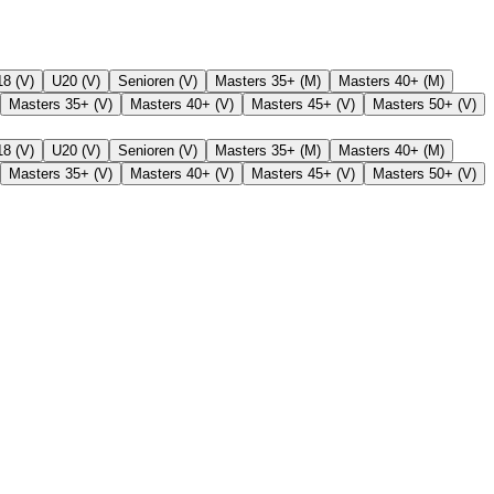
18
(
V
)
U20
(
V
)
Senioren
(
V
)
Masters 35+
(
M
)
Masters 40+
(
M
)
Masters 35+
(
V
)
Masters 40+
(
V
)
Masters 45+
(
V
)
Masters 50+
(
V
)
18
(
V
)
U20
(
V
)
Senioren
(
V
)
Masters 35+
(
M
)
Masters 40+
(
M
)
Masters 35+
(
V
)
Masters 40+
(
V
)
Masters 45+
(
V
)
Masters 50+
(
V
)