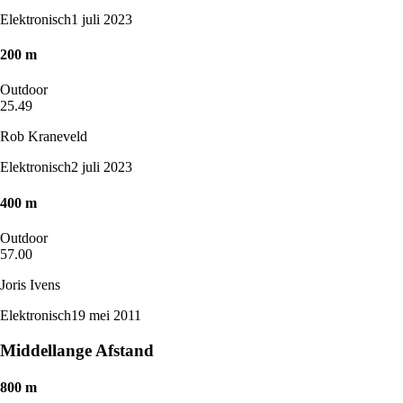
Elektronisch
1 juli 2023
200 m
Outdoor
25.49
Rob Kraneveld
Elektronisch
2 juli 2023
400 m
Outdoor
57.00
Joris Ivens
Elektronisch
19 mei 2011
Middellange Afstand
800 m