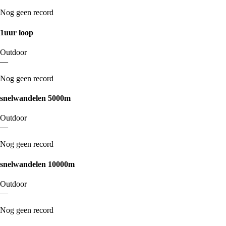
Nog geen record
1uur loop
Outdoor
—
Nog geen record
snelwandelen 5000m
Outdoor
—
Nog geen record
snelwandelen 10000m
Outdoor
—
Nog geen record