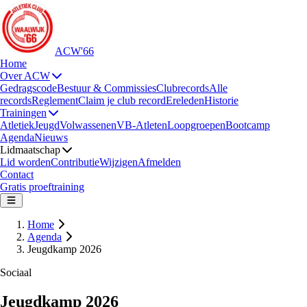
ACW'66
Home
Over ACW
Gedragscode
Bestuur & Commissies
Clubrecords
Alle
records
Reglement
Claim je club record
Ereleden
Historie
Trainingen
Atletiek
Jeugd
Volwassenen
VB-Atleten
Loopgroepen
Bootcamp
Agenda
Nieuws
Lidmaatschap
Lid worden
Contributie
Wijzigen
Afmelden
Contact
Gratis proeftraining
Home
Agenda
Jeugdkamp 2026
Sociaal
Jeugdkamp 2026