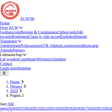
ACW'66
Home
Over ACW
Gedragscode
Bestuur & Commissies
Clubrecords
Alle
records
Reglement
Claim je club record
Ereleden
Historie
Trainingen
Atletiek
Jeugd
Volwassenen
VB-Atleten
Loopgroepen
Bootcamp
Agenda
Nieuws
Lidmaatschap
Lid worden
Contributie
Wijzigen
Afmelden
Contact
Gratis proeftraining
Home
Nieuws
2020
Pagina 2
Jaar:
Alle
jaren
2026
2025
2024
2023
2022
2021
2020
2019
2018
2017
2016
2015
2014