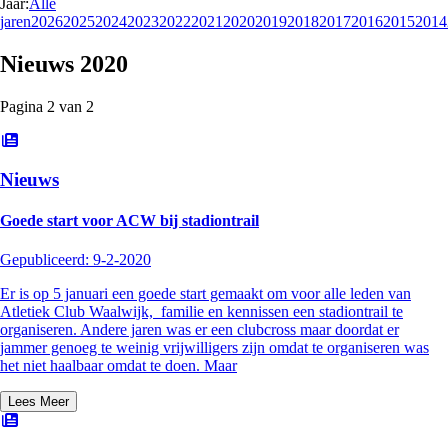
Jaar:
Alle
jaren
2026
2025
2024
2023
2022
2021
2020
2019
2018
2017
2016
2015
2014
Nieuws
2020
Pagina
2
van
2
Nieuws
Goede start voor ACW bij stadiontrail
Gepubliceerd:
9-2-2020
Er is op 5 januari een goede start gemaakt om voor alle leden van
Atletiek Club Waalwijk, familie en kennissen een stadiontrail te
organiseren. Andere jaren was er een clubcross maar doordat er
jammer genoeg te weinig vrijwilligers zijn omdat te organiseren was
het niet haalbaar omdat te doen. Maar
Lees Meer