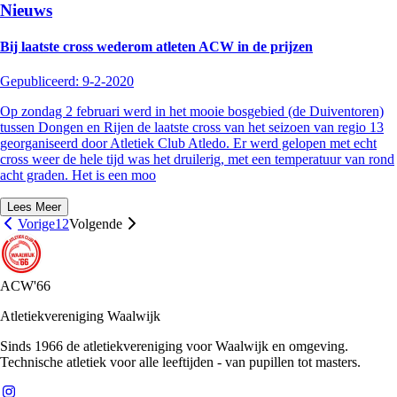
Nieuws
Bij laatste cross wederom atleten ACW in de prijzen
Gepubliceerd:
9-2-2020
Op zondag 2 februari werd in het mooie bosgebied (de Duiventoren)
tussen Dongen en Rijen de laatste cross van het seizoen van regio 13
georganiseerd door Atletiek Club Atledo. Er werd gelopen met echt
cross weer de hele tijd was het druilerig, met een temperatuur van rond
acht graden. Het is een moo
Lees Meer
Vorige
1
2
Volgende
ACW'66
Atletiekvereniging Waalwijk
Sinds 1966 de atletiekvereniging voor Waalwijk en omgeving.
Technische atletiek voor alle leeftijden - van pupillen tot masters.