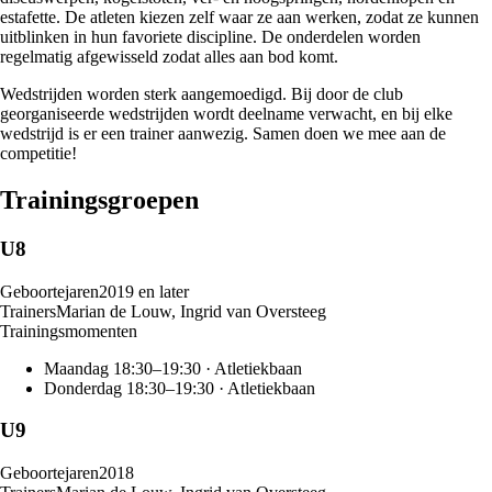
estafette. De atleten kiezen zelf waar ze aan werken, zodat ze kunnen
uitblinken in hun favoriete discipline. De onderdelen worden
regelmatig afgewisseld zodat alles aan bod komt.
Wedstrijden worden sterk aangemoedigd. Bij door de club
georganiseerde wedstrijden wordt deelname verwacht, en bij elke
wedstrijd is er een trainer aanwezig. Samen doen we mee aan de
competitie!
Trainingsgroepen
U8
Geboortejaren
2019 en later
Trainer
s
Marian de Louw, Ingrid van Oversteeg
Trainingsmomenten
Maandag
18:30
–
19:30
·
Atletiekbaan
Donderdag
18:30
–
19:30
·
Atletiekbaan
U9
Geboortejaren
2018