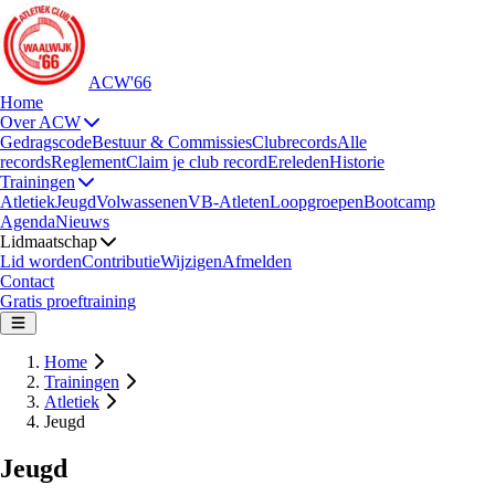
ACW'66
Home
Over ACW
Gedragscode
Bestuur & Commissies
Clubrecords
Alle
records
Reglement
Claim je club record
Ereleden
Historie
Trainingen
Atletiek
Jeugd
Volwassenen
VB-Atleten
Loopgroepen
Bootcamp
Agenda
Nieuws
Lidmaatschap
Lid worden
Contributie
Wijzigen
Afmelden
Contact
Gratis proeftraining
Home
Trainingen
Atletiek
Jeugd
Jeugd