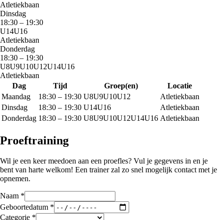
Atletiekbaan
Dinsdag
18:30
–
19:30
U14
U16
Atletiekbaan
Donderdag
18:30
–
19:30
U8
U9
U10
U12
U14
U16
Atletiekbaan
Dag
Tijd
Groep(en)
Locatie
Maandag
18:30
–
19:30
U8
U9
U10
U12
Atletiekbaan
Dinsdag
18:30
–
19:30
U14
U16
Atletiekbaan
Donderdag
18:30
–
19:30
U8
U9
U10
U12
U14
U16
Atletiekbaan
Proeftraining
Wil je een keer meedoen aan een proefles? Vul je gegevens in en je
bent van harte welkom! Een trainer zal zo snel mogelijk contact met je
opnemen.
Naam
*
Geboortedatum
*
Categorie
*