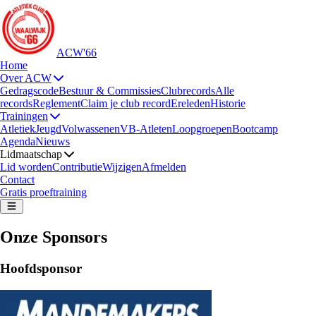
ACW'66
Home
Over ACW
Gedragscode
Bestuur & Commissies
Clubrecords
Alle
records
Reglement
Claim je club record
Ereleden
Historie
Trainingen
Atletiek
Jeugd
Volwassenen
VB-Atleten
Loopgroepen
Bootcamp
Agenda
Nieuws
Lidmaatschap
Lid worden
Contributie
Wijzigen
Afmelden
Contact
Gratis proeftraining
Onze Sponsors
Hoofdsponsor